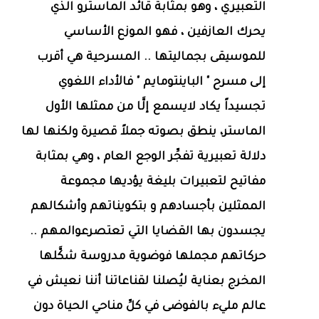
التعبيري ، وهو بمثابة قائد الماسترو الذي
يحرك العازفين ، فهو الموزع الأساسي
للموسيقى بجماليتها .. المسرحية هي أقرب
إلى مسرح " الباينتومايم " فالأداء اللغوي
تجسيداً يكاد لايسمع إلَّا من ممثلها الأول
الماستر، ينطق بصوته جملاً قصيرة ولكنها لها
دلالة تعبيرية تفجِّر الوجع العام ، وهي بمثابة
مفاتيح لتعبيرات بليغة يؤديها مجموعة
الممثلين بأجسادهم و بتكويناتهم وأشكالهم
يجسدون بها القضايا التي تعتصرعوالمهم ..
حركاتهم مجملها فوضوية مدروسة شكَّلها
المخرج بعناية ليُصلنا لقناعاتنا أننا نعيش في
عالم مليء بالفوضى في كلِّ مناحي الحياة دون