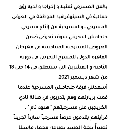
بالفن المسرحي تمثيلا و إخراجا و لديه رؤى
جمالية في السينوغرافيا الموظفة في العرض
المسرحي ، والمسرحية من إنتاج مسرحي
جلجامش البحريني سوف تعرض ضمن
العروض المسرحية المتنافسة في مهرجان
القاهرة الدولي للمسرح التجريبي في دورته
الثامنة و العشرين التي ستنطلق في 14 حتى 18
من شهر ديسمبر 2021.
أسعدتني فرقة جلجامش المسرحية عندما
قمت بزيارتهم وهم يتدربون في صالة نادي
الخريجين على مسرحيتهم " هدوء تام " ،
فرأيتهم يقدمون عرضاً مسرحياً سارداً تجريباً
تعبيرأً بلغة الجسد يعبرعن مجمل مآسينا