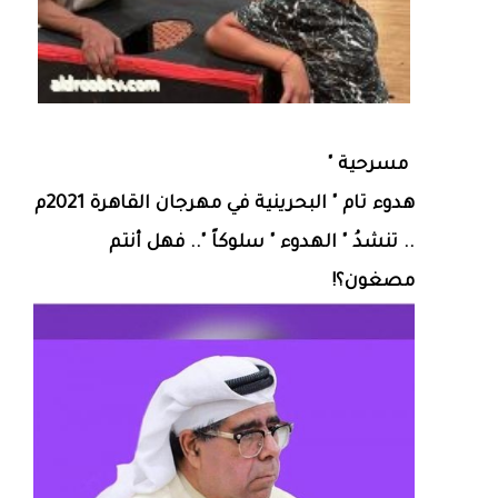
مسرحية "
هدوء تام " البحرينية في مهرجان القاهرة 2021م
.. تنشدُ " الهدوء " سلوكاً ".. فهل أنتم
مصغون؟!