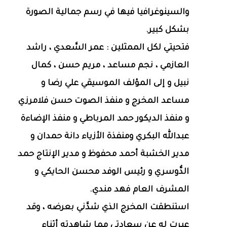
والسينوغرافيا فيها في رسم جمالية الصورة
بشكل كبير.
فتحيتي لكل الممثلين : عمر السَّعدي ، راشد
العازمي ، نجم مساعد ، مريم حسن ، كمال
نبيل و إلى المؤلف الموسيقي علي رضا و
مساعد المخرج و منفذ الصوت حسن فلامرزي
و منفذ الديكور حمد المرباطي و منفذ الإضاءة
عبدالله البكري ومنفذة الأزياء دانة حمدان و
مدير الخشبة أحمد محفوظ و مدير الإنتاج حمد
الدُّوسري و رئيس الوفد محسن الحايكي و
المشرف العام فهد مندي.
استنطقت المخرج الذي شدَّني بعرضه ، وقد
عبرت له عن سعادتي مما شاهدته أثناء