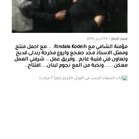
قصار الاخبار
/
09 أبريل 2019
مؤمنة الشامي‏ مع ‏‎Rindala Kodeih‎‏. ...مع اجمل منتج
وممثل الاستاذ مجد جعجع واروع مخرجة رندلى قديح
وتعاون فني قتيبة غانم ..وفريق عمل .. شرفني العمل
معكن ..... ونخبة من المع نجوم لبنان....افتتاح..