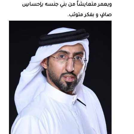
ويعمر متعايشاً من بني جنسه بإحساسِ
صافٍ و بفكر متوثب.