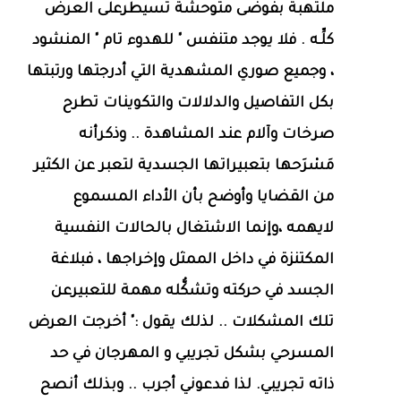
ملتهبة بفوضى متوحشة تسيطرعلى العرض
كلِّـه . فلا يوجد متنفس " للهدوء تام " المنشود
، وجميع صوري المشهدية التي أدرجتها ورتبتها
بكل التفاصيل والدلالات والتكوينات تطرح
صرخات وآلام عند المشاهدة .. وذكرأنه
مَسْرَحها بتعبيراتها الجسدية لتعبر عن الكثير
من القضايا وأوضح بأن الأداء المسموع
لايهمه ،وإنما الاشتغال بالحالات النفسية
المكتنزة في داخل الممثل وإخراجها ، فبلاغة
الجسد في حركته وتشكُّله مهمة للتعبيرعن
تلك المشكلات .. لذلك يقول :" أخرجت العرض
المسرحي بشكل تجريبي و المهرجان في حد
ذاته تجريبي. لذا فدعوني أجرب .. وبذلك أنصح