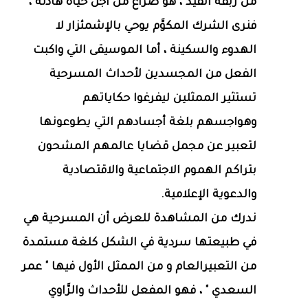
من ربقة القيد ، هو صراع من أجل حياة هادئة ،
فنرى الشرك المكوَّم يوحي بالإشمئزار لا
الهدوء والسكينة ، أما الموسيقى التي واكبت
الفعل من المجسدين لأحداث المسرحية
تستثير الممثلين ليفرغوا حكاياتهم
وهواجسهم بلغة أجسادهم التي يطوعونها
لتعبير عن مجمل قضايا عالمهم المشحون
بتراكم الهموم الاجتماعية والاقتصادية
والدعوية الإعلامية.
ندرك من المشاهدة للعرض أن المسرحية هي
في طبيعتها سردية في الشكل كلغة مستمدة
من التعبيرالعام و من الممثل الأول فيها " عمر
السعدي " ، فهو المفعل للأحداث والرَّاوي