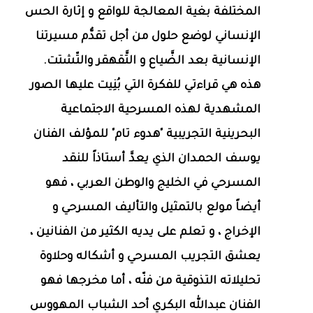
المختلفة بغية المعالجة للواقع و إثارة الحس
الإنساني لوضع حلول من أجل تقدُّم مسيرتنا
الإنسانية بعد الضَّياع و التَّقهقر والتّشتت.
هذه هي قراءتي للفكرة التي بُنِيت عليها الصور
المشهدية لهذه المسرحية الاجتماعية
البحرينية التجريبية "هدوء تام" للمؤلف الفنان
يوسف الحمدان الذي يعدَّ أستاذاً للنقد
المسرحي في الخليج والوطن العربي ، فهو
أيضاً مولع بالتمثيل والتأليف المسرحي و
الإخراج ، و تعلم على يديه الكثير من الفنانين ،
يعشق التجريب المسرحي و أشكاله وحلاوة
تحليلاته التذوقية من فنّه ، أما مخرجها فهو
الفنان عبدالله البكري أحد الشباب المهووس