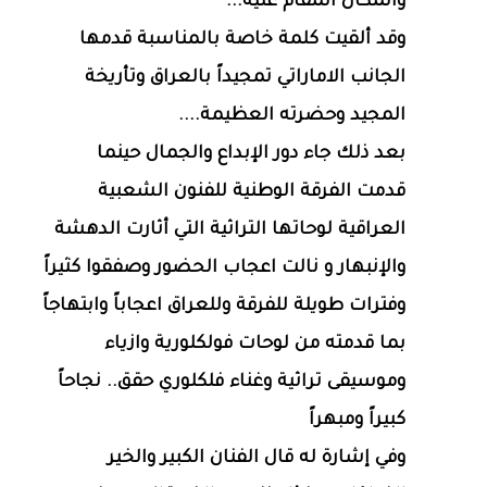
والمكان المقام عليه...
وقد ألقيت كلمة خاصة بالمناسبة قدمها
الجانب الاماراتي تمجيداً بالعراق وتأريخة
المجيد وحضرته العظيمة....
بعد ذلك جاء دور الإبداع والجمال حينما
قدمت الفرقة الوطنية للفنون الشعبية
العراقية لوحاتها التراثية التي أثارت الدهشة
والإنبهار و نالت اعجاب الحضور وصفقوا كثيراً
وفترات طويلة للفرقة وللعراق اعجاباً وابتهاجاً
بما قدمته من لوحات فولكلورية وازياء
وموسيقى تراثية وغناء فلكلوري حقق.. نجاحاً
كبيراً ومبهراً
وفي إشارة له قال الفنان الكبير والخير