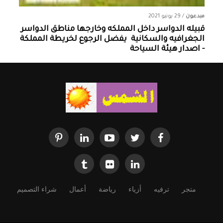
مبدعون
/
29 يونيو 2021
قبيله الدواسر داخل المملكه وخارجها ‏مناطق الدواسر
الجغرافيه والسكانية ‏ يفضل الرجوع لخريطة المملكة
- اصدار هيئة السياحة
متجر
ترفيه
أزياء
رياضة
أعمال
شراء التصميم