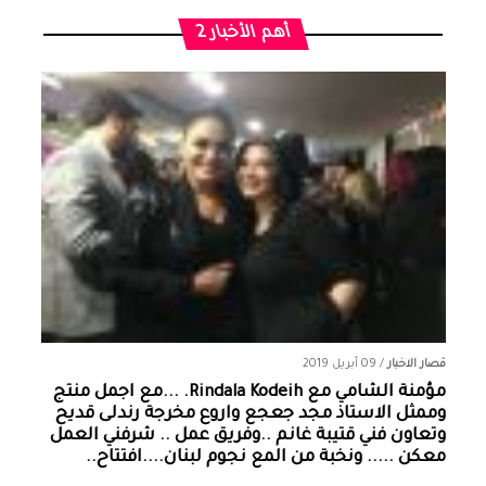
أهم الأخبار 2
قصار الاخبار
/
09 أبريل 2019
مؤمنة الشامي‏ مع ‏‎Rindala Kodeih‎‏. ...مع اجمل منتج
وممثل الاستاذ مجد جعجع واروع مخرجة رندلى قديح
وتعاون فني قتيبة غانم ..وفريق عمل .. شرفني العمل
معكن ..... ونخبة من المع نجوم لبنان....افتتاح..