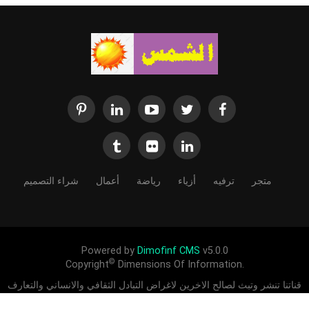
متجر
ترفيه
أزياء
رياضة
أعمال
شراء التصميم
Powered by
Dimofinf CMS
v5.0.0
©
Copyright
Dimensions Of Information.
قناتنا تنشر وتبث لصالح الاخرين لاغراض التبادل الثقافي والانساني والتعارف
بين الشعوب ادعمنا لندعمك