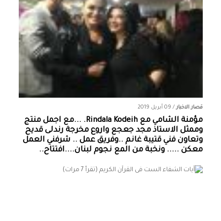
قصار الاخبار
/
09 أبريل 2019
مؤمنة الشامي‏ مع ‏‎Rindala Kodeih‎‏. ...مع اجمل منتج
وممثل الاستاذ مجد جعجع واروع مخرجة رندلى قديح
وتعاون فني قتيبة غانم ..وفريق عمل .. شرفني العمل
معكن ..... ونخبة من المع نجوم لبنان....افتتاح..