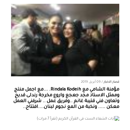
قصار الاخبار
/
09 أبريل 2019
مؤمنة الشامي‏ مع ‏‎Rindala Kodeih‎‏. ...مع اجمل منتج
وممثل الاستاذ مجد جعجع واروع مخرجة رندلى قديح
وتعاون فني قتيبة غانم ..وفريق عمل .. شرفني العمل
معكن ..... ونخبة من المع نجوم لبنان....افتتاح..