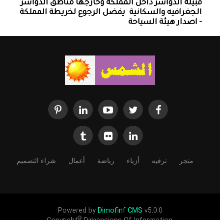
قبيله الدواسر داخل المملكه وخارجها ‏مناطق الدواسر
الجغرافيه والسكانية ‏ يفضل الرجوع لخريطة المملكة
- اصدار هيئة السياحة
متجر
ترفيه
أزياء
رياضة
أعمال
شراء التصميم
Powered by
Dimofinf CMS
v5.0.0
©