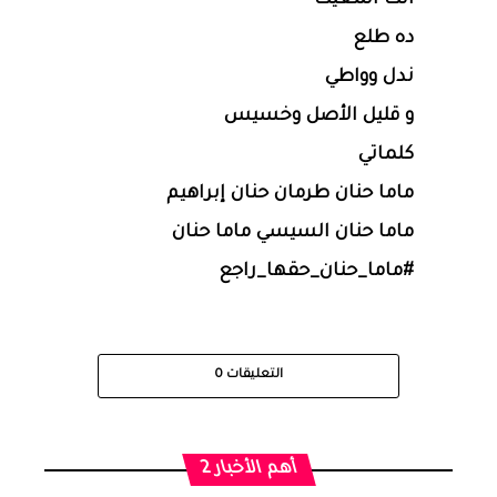
انت المغيث
ده طلع
ندل وواطي
و قليل الأصل وخسيس
كلماتي
ماما حنان طرمان حنان إبراهيم
ماما حنان السيسي ماما حنان
#ماما_حنان_حقها_راجع
التعليقات
0
أهم الأخبار 2