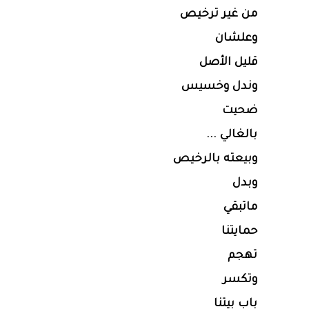
من غير ترخيص
وعلشان
قليل الأصل
وندل وخسيس
ضحيت
بالغالي ...
وبيعته بالرخيص
وبدل
ماتبقي
حمايتنا
تهجم
وتكسر
باب بيتنا