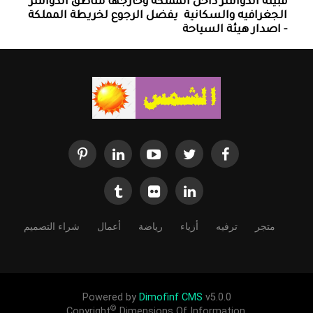
قبيله الدواسر داخل المملكه وخارجها ‏مناطق الدواسر
الجغرافيه والسكانية ‏ يفضل الرجوع لخريطة المملكة
- اصدار هيئة السياحة
متجر
ترفيه
أزياء
رياضة
أعمال
شراء التصميم
Powered by
Dimofinf CMS
v5.0.0
©
Copyright
Dimensions Of Information.