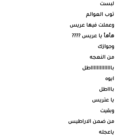
لبست
توب العوالم
وعملت فيها عريس
هأهأ يا عريس ????
وجوازك
من النعجه
بااااااااااااااطل
ايوه
باااطل
يا عتريس
وبقيت
من ضمن الاراطيس
ياعجله