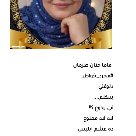
ماما حنان طرمان
#مجرد_خواطر
دلوقتي
بتتكلم....
في رجوع ؟!!
لاء لاء ممنوع
ده عشم ابليس