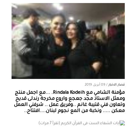
قصار الاخبار
/
09 أبريل 2019
مؤمنة الشامي‏ مع ‏‎Rindala Kodeih‎‏. ...مع اجمل منتج
وممثل الاستاذ مجد جعجع واروع مخرجة رندلى قديح
وتعاون فني قتيبة غانم ..وفريق عمل .. شرفني العمل
معكن ..... ونخبة من المع نجوم لبنان....افتتاح..