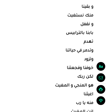
و بقينا
منك نستغيث
و نقفل
بابنا بالترابيس
تهدم
وتدمر في حياتنا
وتزود
خوفنا وفجعتنا
لكن ربك
هو المنجي و المغيث
اغيثنا
منه يا رب