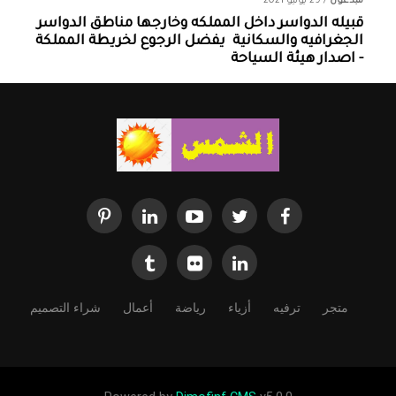
مبدعون
/
29 يونيو 2021
قبيله الدواسر داخل المملكه وخارجها ‏مناطق الدواسر
الجغرافيه والسكانية ‏ يفضل الرجوع لخريطة المملكة
- اصدار هيئة السياحة
متجر
ترفيه
أزياء
رياضة
أعمال
شراء التصميم