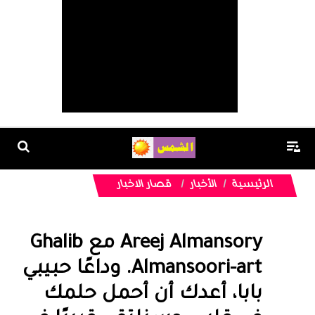
الرئيسية
الأخبار
قصار الاخبار
‏‎Areej Almansory‎‏ مع ‏‎Ghalib
Almansoori-art‎‏. وداعًا حبيبي
بابا، أعدك أن أحمل حلمك