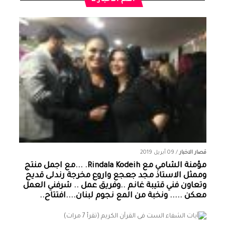
قصار الاخبار
/
09 أبريل 2019
مؤمنة الشامي‏ مع ‏‎Rindala Kodeih‎‏. ...مع اجمل منتج
وممثل الاستاذ مجد جعجع واروع مخرجة رندلى قديح
وتعاون فني قتيبة غانم ..وفريق عمل .. شرفني العمل
معكن ..... ونخبة من المع نجوم لبنان....افتتاح..