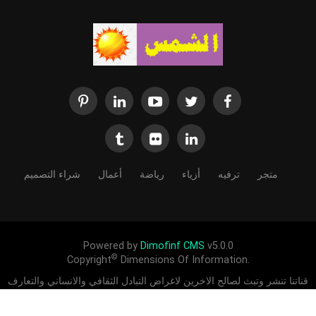
متجر
ترفيه
أزياء
رياضة
أعمال
شراء التصميم
Powered by
Dimofinf CMS
v5.0.0
©
Copyright
Dimensions Of Information.
قناتنا تنشر وتبث لصالح الاخرين لاغراض التبادل الثقافي والانساني والتعارف
بين الشعوب ادعمنا لندعمك