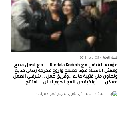
قصار الاخبار
/
09 أبريل 2019
مؤمنة الشامي‏ مع ‏‎Rindala Kodeih‎‏. ...مع اجمل منتج
وممثل الاستاذ مجد جعجع واروع مخرجة رندلى قديح
وتعاون فني قتيبة غانم ..وفريق عمل .. شرفني العمل
معكن ..... ونخبة من المع نجوم لبنان....افتتاح..