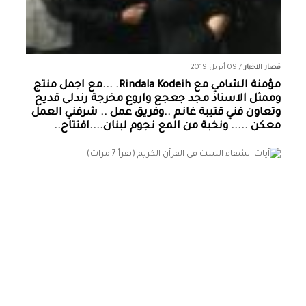
قصار الاخبار
/
09 أبريل 2019
مؤمنة الشامي‏ مع ‏‎Rindala Kodeih‎‏. ...مع اجمل منتج
وممثل الاستاذ مجد جعجع واروع مخرجة رندلى قديح
وتعاون فني قتيبة غانم ..وفريق عمل .. شرفني العمل
معكن ..... ونخبة من المع نجوم لبنان....افتتاح..