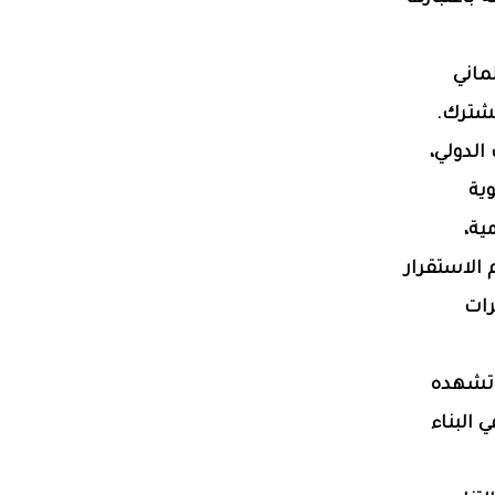
ماني
مشترك.
الدولي،
ية
ية،
الاستقرار
رات
 تشهده
 البناء