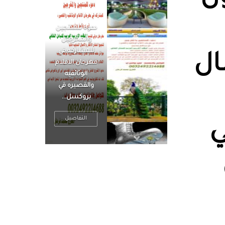
الرجل العظيم
يكون مطمئناً ،
يتحرر من القلق
ال
، بينما الرجل
ضيق الأفق
فعادة ما يكون
متوتراً
التفاصيل
ي