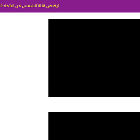
ترخيص قناة الشمس من الاتحاد الاوربي برقم 8025169734/61 IDeellLA مدراء المكاتب رنا وهبه الاعلاميه امل بكير جمهورية مصر ليبيا ريم عبدلي امريكا د سهام البياتي العراق الاعلاميه هند احمد الامارات الاعلاميه عايده القمش لسعو