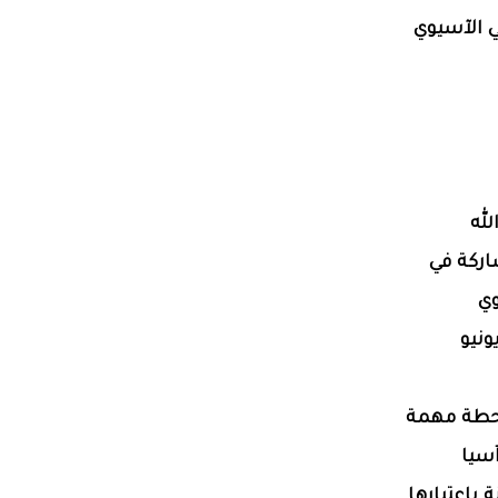
ي الآسيوي
لله
اركة في
وي
المقرر انعقاده بمدينة بنغازي يومي 15 و16 يونيو
 محطة مهمة
سيا
 باعتبارها