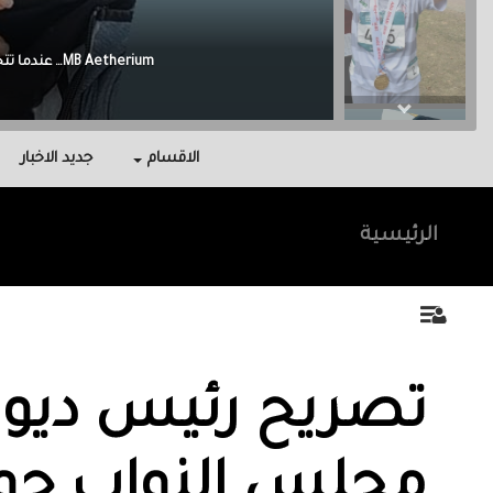
Malak Berri وراء كل نجاح عائلة آمنت بي، واحتوتني، وكانت سندي في أصعب اللحظات.
الاقسام
جديد الاخبار
الرئيسية
تصريح رئيس ديوا
مجلس النواب حو