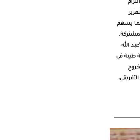
تزام
عزيز
بما يسهم
لمشتركة.
بد الله
ة طيبة في
خروج
لأفريقي،