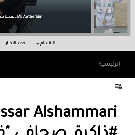
Malak Berri وراء كل نجاح عائلة آمنت بي، واحتوتني، وكانت سندي في أصعب اللحظات.
الاقسام
جديد الاخبار
الرئيسية
ssar Alshammari
#ذاكرة_صحافي "ف