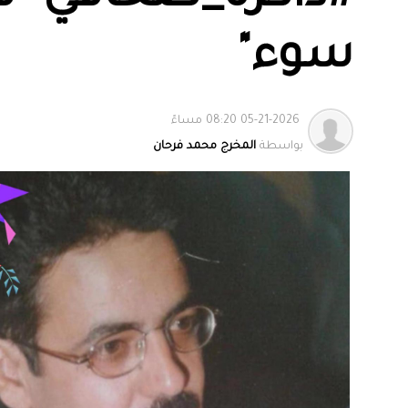
سوء"
05-21-2026 08:20 مساءً
بواسطة
المخرج محمد فرحان