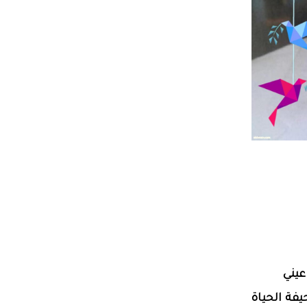
يني
فة الحياة