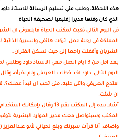
هذه اللحظة، وطلب مني تسليم الرسالة للاستاذ داود 
الذي كان وقتها مديرا إقليميا لصحيفة الحياة.
في اليوم التالي ذهبت لمكتب الحياة فابلغوني ان الشر
المملكة في رحلة عمل. تركت هاتفي والسيرة الذاتية 
الشريان وأقفلت راجعا إلى حيث تسكن الفئران..
بعد اقل من 3 ايام اتصل معي الاستاذ داود وطلبني 
اليوم التالي. داود اخذ خطاب العريفي ولم يقرأه، وقال 
امتدح العريفي واثنى عليه، متى تحب ان تبدأ عملك؟. ق
ان شئت.
أشار بيده إلى المكتب رقم 13 وقال بإمكانك استخ
المكتب وسيتواصل معك مدير الموارد البشرية لتوقيع
واضاف: أنا قرأت سيرتك وبلغ تحياتي لأبو عبدالعزيز