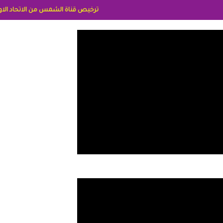
ترخيص قناة الشمس من الاتحاد الاوربي برقم 8025169734/61 IDeellLA مدراء المكاتب رنا وهبه الاعلاميه امل بكير جمهورية مصر ليبيا ريم عبدلي امريكا د سهام البياتي العراق الاعلاميه هند احمد الامارات الاعلاميه عايده القمش لسعوديه 