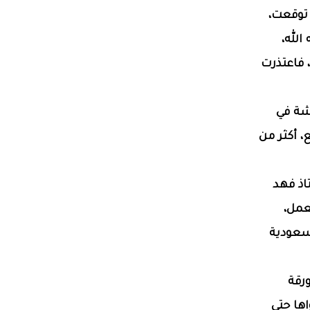
توقعت،
الله،
 فاعتذرت
شة في
 أكثر من
تاذ فهد
عمل،
سعودية
ورقة
ها حتى