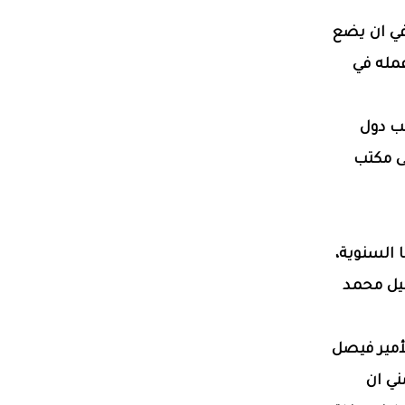
في ان يضع
عمله في
لب دول
ى مكتب
 السنوية،
ميل محمد
ن الأمير فيصل
ني ان