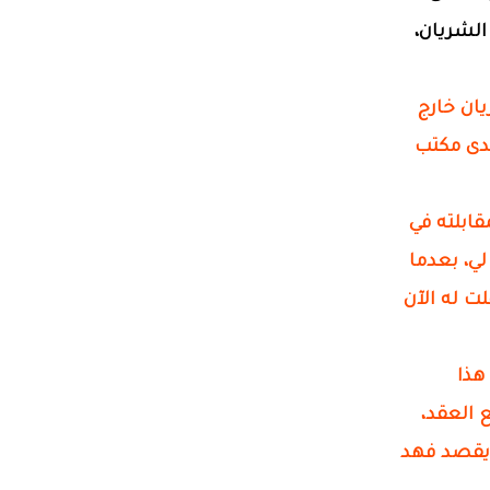
الشريان،
يان خارج
لدى مكتب
لمقابلته في
لي، بعدما
لت له الآن
دام هذا
 العقد،
 (يقصد فهد