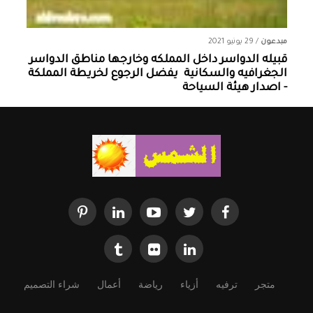
مبدعون
/
29 يونيو 2021
قبيله الدواسر داخل المملكه وخارجها ‏مناطق الدواسر
الجغرافيه والسكانية ‏ يفضل الرجوع لخريطة المملكة
- اصدار هيئة السياحة
متجر
ترفيه
أزياء
رياضة
أعمال
شراء التصميم