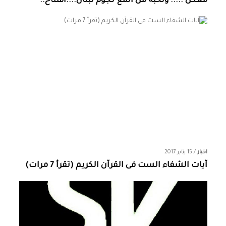
معكن ..... ونخبة من المع نجوم لبنان....افتتاح..
اخبار
/
15 يناير 2017
آيات الشفاء الست فى القرآن الكريم (تقرأ 7 مرات)