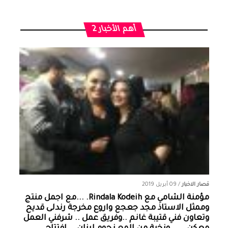
أهم الأخبار 2
قصار الاخبار
/
09 أبريل 2019
مؤمنة الشامي‏ مع ‏‎Rindala Kodeih‎‏. ...مع اجمل منتج
وممثل الاستاذ مجد جعجع واروع مخرجة رندلى قديح
وتعاون فني قتيبة غانم ..وفريق عمل .. شرفني العمل