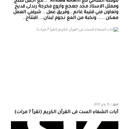
مؤمنة الشامي‏ مع ‏‎Rindala Kodeih‎‏. ...مع اجمل منتج
وممثل الاستاذ مجد جعجع واروع مخرجة رندلى قديح
وتعاون فني قتيبة غانم ..وفريق عمل .. شرفني العمل
معكن ..... ونخبة من المع نجوم لبنان....افتتاح..
اخبار
/
15 يناير 2017
آيات الشفاء الست فى القرآن الكريم (تقرأ 7 مرات)