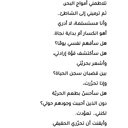
تلاطمني أمواج البحر،
ثم ترميني إلى الشاطئ…
وأنا مستسلمة، لا أدري
أهو انكسار أم بداية نجاة.
هل سأفهم نفسي يومًا؟
هل سأكتشف قوّة إرادتي،
وأشعر بحريّتي
بين قضبان سجن الحياة؟
وإذا تحرّرت،
هل سأحسّ بطعم الحريّة
دون الذين أحببت وجودهم حولي؟
لكنني… تعوّدت.
وأيقنت أن تحرّري الحقيقي