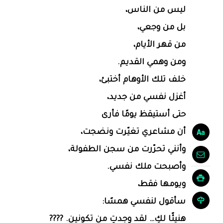
ليس من الناس،
بل من وجعي،
من قهر الأيام،
ومن وهمي القديم.
خلف تلك الأوهام أختبئ،
أغزل نفسي من جديد،
حتى أستيقظ يومًا فأرى
أن مشاعري تغيّرت ونضجت،
وأنني تحرّرت من سجن الطفولة،
وأصبحت ملك نفسي.
ويومها فقط،
سأقول لنفسي همسًا:
هنيئًا لكِ… لقد وجدتِ من تكونين. ????