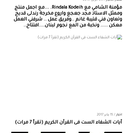
مؤمنة الشامي‏ مع ‏‎Rindala Kodeih‎‏. ...مع اجمل منتج
وممثل الاستاذ مجد جعجع واروع مخرجة رندلى قديح
وتعاون فني قتيبة غانم ..وفريق عمل .. شرفني العمل
معكن ..... ونخبة من المع نجوم لبنان....افتتاح..
اخبار
/
15 يناير 2017
آيات الشفاء الست فى القرآن الكريم (تقرأ 7 مرات)