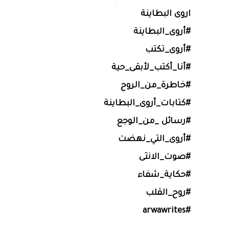
اروى البطاينة
#أروى_البطاينة
#أروى_تكتب
#أنا_أكتب_لأبقى_حية
#خاطرة_من_الروح
#كتابات_أروى_البطاينة
#رسائل _من_الوجع
#أروى_التي_نهضت
#صوت_الانثى
#حكاية_شفاء
#روح_القلب
#arwawrites