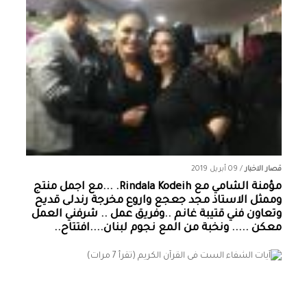
قصار الاخبار
/
09 أبريل 2019
مؤمنة الشامي‏ مع ‏‎Rindala Kodeih‎‏. ...مع اجمل منتج
وممثل الاستاذ مجد جعجع واروع مخرجة رندلى قديح
وتعاون فني قتيبة غانم ..وفريق عمل .. شرفني العمل
معكن ..... ونخبة من المع نجوم لبنان....افتتاح..