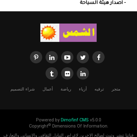
- اصدار هيئة السياحة
متجر
ترفيه
أزياء
رياضة
أعمال
شراء التصميم
Powered by
Dimofinf CMS
v5.0.0
©
Copyright
Dimensions Of Information.
قناتنا تنشر وتبث لصالح الاخرين لاغراض التبادل الثقافي والانساني والتعارف