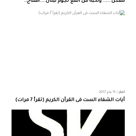
معكن ..... ونخبة من المع نجوم لبنان....افتتاح..
اخبار
/
15 يناير 2017
آيات الشفاء الست فى القرآن الكريم (تقرأ 7 مرات)