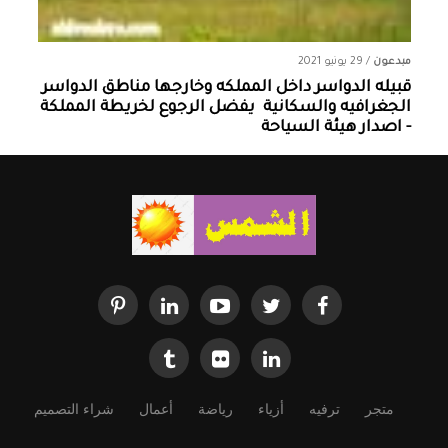
مبدعون
/
29 يونيو 2021
قبيله الدواسر داخل المملكه وخارجها ‏مناطق الدواسر
الجغرافيه والسكانية ‏ يفضل الرجوع لخريطة المملكة
- اصدار هيئة السياحة
متجر
ترفيه
أزياء
رياضة
أعمال
شراء التصميم