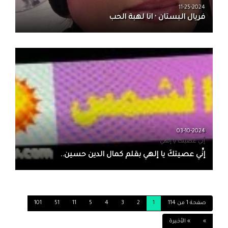
11-25-2024
فريال البستان · انا لهبة الحب
03-10-2024
إنِّي عصيتكَ يا إلهي
إنِّي عصيتكَ يا إلهي بقلم كمال الدين حسين..
صفحة 1 من 114
1
2
3
4
5
11
51
101
»
» الأخيرة