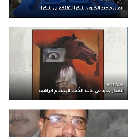
منحتونياها وثقتكم العاليه
ايمان مجيد الخيون· شكرا لثقتكم بي شكرا..
05-23-2026
اصدار جديد في عالم الكُتب لابتسام ابراهيم