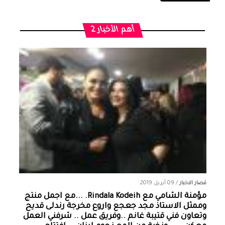
أهم الأخبار 2
قصار الاخبار
/
09 أبريل 2019
مؤمنة الشامي‏ مع ‏‎Rindala Kodeih‎‏. ...مع اجمل منتج
وممثل الاستاذ مجد جعجع واروع مخرجة رندلى قديح
وتعاون فني قتيبة غانم ..وفريق عمل .. شرفني العمل