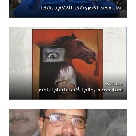
منحتونياها وثقتكم العاليه
ايمان مجيد الخيون· شكرا لثقتكم بي شكرا..
05-23-2026
اصدار جديد في عالم الكُتب لابتسام ابراهيم