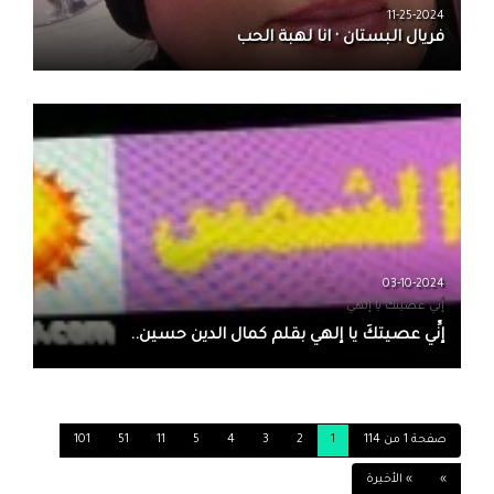
11-25-2024
فريال البستان · انا لهبة الحب
03-10-2024
إنِّي عصيتكَ يا إلهي
إنِّي عصيتكَ يا إلهي بقلم كمال الدين حسين..
صفحة 1 من 114
1
2
3
4
5
11
51
101
»
» الأخيرة