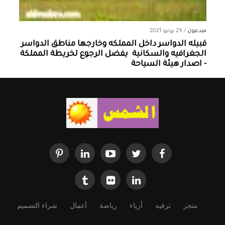
مبدعون
/
29 يونيو 2021
قبيله الدواسر داخل المملكه وخارجها ‏مناطق الدواسر
الجغرافيه والسكانية ‏ يفضل الرجوع لخريطة المملكة
- اصدار هيئة السياحة
متجر
ترفيه
أزياء
رياضة
أعمال
شراء التصميم