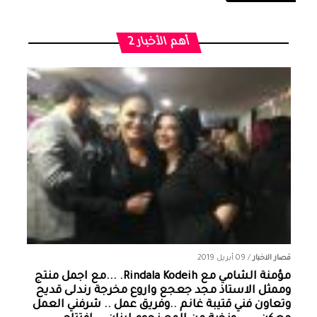
أهم الأخبار 2
قصار الاخبار
/
09 أبريل 2019
مؤمنة الشامي‏ مع ‏‎Rindala Kodeih‎‏. ...مع اجمل منتج
وممثل الاستاذ مجد جعجع واروع مخرجة رندلى قديح
وتعاون فني قتيبة غانم ..وفريق عمل .. شرفني العمل