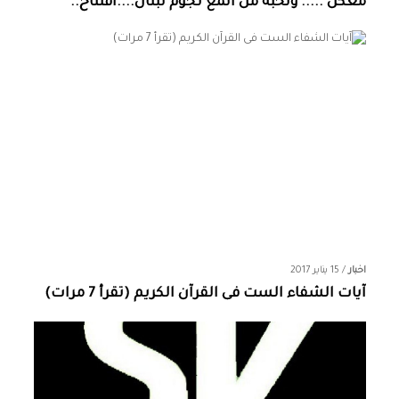
معكن ..... ونخبة من المع نجوم لبنان....افتتاح..
اخبار
/
15 يناير 2017
آيات الشفاء الست فى القرآن الكريم (تقرأ 7 مرات)