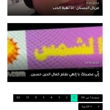
11-25-2024
فريال البستان · انا لهبة الحب
03-10-2024
إنِّي عصيتكَ يا إلهي
إنِّي عصيتكَ يا إلهي بقلم كمال الدين حسين..
صفحة 1 من 114
1
2
3
4
5
11
51
101
»
» الأخيرة