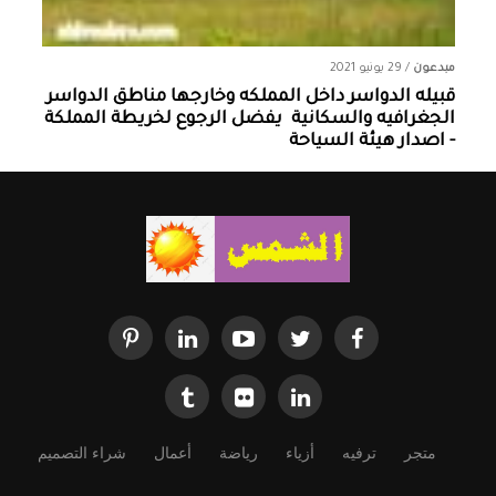
مبدعون
/
29 يونيو 2021
قبيله الدواسر داخل المملكه وخارجها ‏مناطق الدواسر
الجغرافيه والسكانية ‏ يفضل الرجوع لخريطة المملكة
- اصدار هيئة السياحة
متجر
ترفيه
أزياء
رياضة
أعمال
شراء التصميم