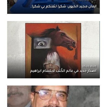
منحتونياها وثقتكم العاليه
ايمان مجيد الخيون· شكرا لثقتكم بي شكرا..
05-23-2026
اصدار جديد في عالم الكُتب لابتسام ابراهيم