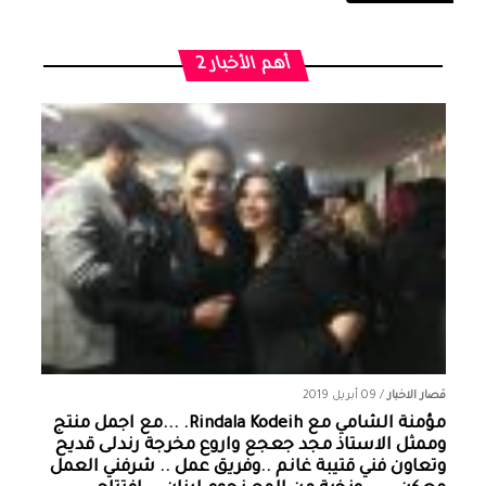
أهم الأخبار 2
قصار الاخبار
/
09 أبريل 2019
مؤمنة الشامي‏ مع ‏‎Rindala Kodeih‎‏. ...مع اجمل منتج
وممثل الاستاذ مجد جعجع واروع مخرجة رندلى قديح
وتعاون فني قتيبة غانم ..وفريق عمل .. شرفني العمل