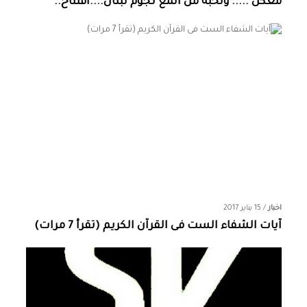
معكن ..... ونخبة من المع نجوم لبنان....افتتاح..
اخبار
/
15 يناير 2017
آيات الشفاء الست فى القرآن الكريم (تقرأ 7 مرات)