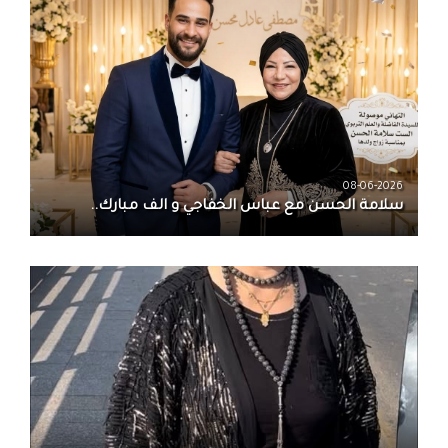
08-06-2026
سلامة الحسن‏ مع ‏عباس الخفاجي‏ و‏ الف مبارك..