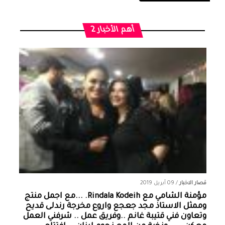
أهم الأخبار 2
قصار الاخبار
/
09 أبريل 2019
مؤمنة الشامي‏ مع ‏‎Rindala Kodeih‎‏. ...مع اجمل منتج
وممثل الاستاذ مجد جعجع واروع مخرجة رندلى قديح
وتعاون فني قتيبة غانم ..وفريق عمل .. شرفني العمل