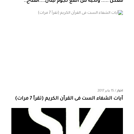
معكن ..... ونخبة من المع نجوم لبنان....افتتاح..
اخبار
/
15 يناير 2017
آيات الشفاء الست فى القرآن الكريم (تقرأ 7 مرات)