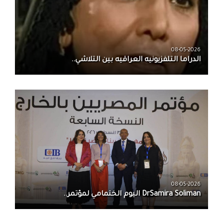
08-05-2026
الدراما التلفزيونيه العراقيه بين التلاشي..
08-05-2026
DrSamira Soliman اليوم الختمامي لمؤتمر..