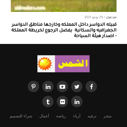
مبدعون
/
29 يونيو 2021
قبيله الدواسر داخل المملكه وخارجها ‏مناطق الدواسر
الجغرافيه والسكانية ‏ يفضل الرجوع لخريطة المملكة
- اصدار هيئة السياحة
متجر
ترفيه
أزياء
رياضة
أعمال
شراء التصميم