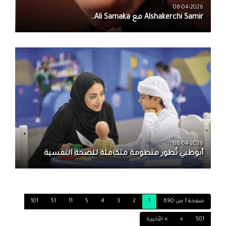
08-04-2026
08-04-2026
أبوظبي تُطور منظومة متكاملة للصحة النفسية
صفحة 1 من 690
1
2
3
4
5
11
51
101
501
»
» الأخيرة