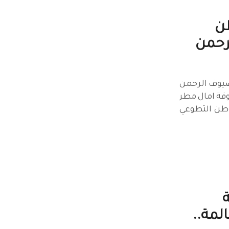
طن
رحمن
ضيوف الرحمن
فة امال مطر
وطن التطوعي
ة
المة..