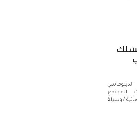
لسلك
ب
دبلوماسي
ت المجتمع
ائية / وسيلة