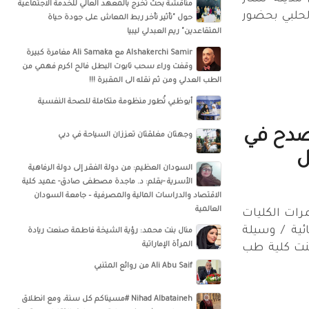
مناقشة بحث تخرج بالمعهد العالي للخدمة الاجتماعية
الحلبي بحضور
حول "تأثير تأخر ربط المعاش على جودة حياة
المتقاعدين" ريم العبدلي ليبيا
‏‎Alshakerchi Samir‎‏ مع ‏‎Ali Samaka‎‏ مغامرة كبيرة
وقفت وراء سحب تابوت البطل فالح اكرم فهمي من
الطب العدلي ومن ثم نقله الى المقبرة !!!
أبوظبي تُطور منظومة متكاملة للصحة النفسية
صدح في
وجهتان مغلقتان تعززان السياحة في دبي
ل
السودان العظيم: من دولة الفقر إلى دولة الرفاهية
الأسرية -بقلم: د. ماجدة مصطفى صادق- عميد كلية
الاقتصاد والدراسات المالية والمصرفية – جامعة السودان
العالمية
رات الكليات
ية / وسيلة
منال بنت محمد: رؤية الشيخة فاطمة صنعت ريادة
المرأة الإماراتية
لنت كلية طب
Ali Abu Saif من روائع المتنبي
Nihad Albataineh #مسيناكم كل سنة، ومع انطلاق