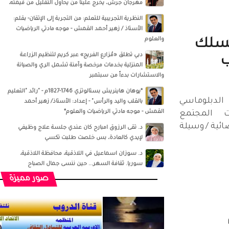
مهرجان جرش، يخرج علينا من يحاول التقليل من قيمته،
النظرية التجريبية للتعلم: من التجربة إلى الإتقان- بقلم:
الأستاذ / زهير أحمد القمش - موجه مادتي الرياضيات
والعلوم
لسلك
دبي تطلق «مُزارع الفريج» عبر كريم لتنظيم الزراعة
ب
المنزلية بخدمات مرخصة وآمنة تشمل الري والصيانة
والاستشارات بدءاً من سبتمبر
*يوهان هاينريش بستالوتزي 1746-1827م - "رائد "التعليم
دبلوماسي
بالقلب واليد والرأس" - إعداد: الأستاذ/ زهير أحمد
القمش - موجه مادتي الرياضيات والعلوم*
ت المجتمع
ائية / وسيلة
د. تقى الرزوق امبارح كان عندي جلسة علاج وظيفي
لإيدي كالعادة، بس خلصت طلبت تكسي
د. سوزان اسماعيل‏ في ‏‏اللاذقية‏، ‏محافظة اللاذقية‏،
‏سوريا‏‏. ثقافة السهر... حين ننسى جمال الصباح
صور مميزة