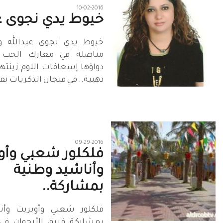
10-02-2016
خيوط يدي نجوى عب
خيوط يدي نجوى عبدالله 
مناضلة في معارك الحب 
دواؤها إسعافات اللوم زينته
ذهبية.. في فنجان الذكريات ن
09-29-2016
فلكلور شعبي وأو
وأناشيد وطنية
بمشاركة..
فلكلور شعبي وأوبريت وأن
بمشاركة فريق الأرجوان في