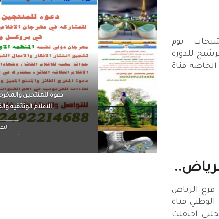
شيحات يوم
هـ بدء الترشيح للدورة
 الخاصة قناة
الرجل العظيم يكون مطمئ
بينما الرجل ضيق الأفق
التف
لرياض..
فرع الرياض
 الوطني قناة
حلبي احتفلت