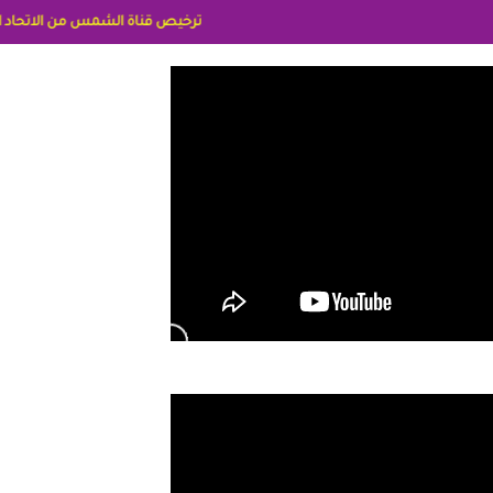
ترخيص قناة الشمس من الاتحاد الاوربي برقم 8025169734/61 IDeellLA مدراء المكاتب رنا وهبه الاعلاميه امل بكير جمهورية مصر ليبيا ريم عبدلي امريكا د سهام البياتي العراق الاعلاميه هند احمد الامارات الاعلاميه عايد