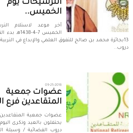
الترشيحات يوم
الخميس..
آخر موعد لاستلام التر
الخميس 7-4-1438
13بجائزة محمد بن صالح للتفوق العلمي والإبداع في التربية
دروب..
09-25-2016
عضوات جمعية
المتقاعدين فرع ا
عضوات جمعية المتقاعدين 
يحتفلون بالعيد وذكرى اليوم
دروب الفضائية / وسيلة ال