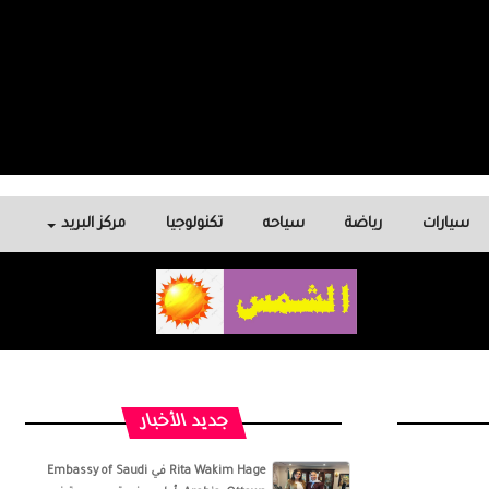
سيارات
رياضة
سياحه
تكنولوجيا
مركز البريد
جديد الأخبار
‏‎Rita Wakim Hage‎‏ في ‏‎Embassy of Saudi