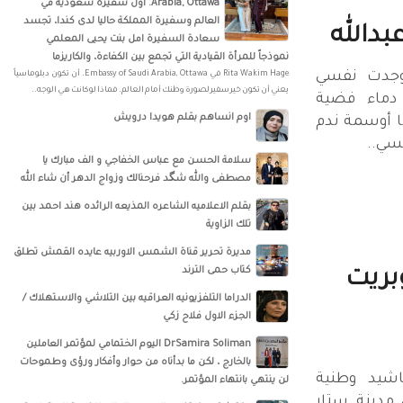
Arabia, Ottawa‎‏. أول سفيرة سعودية في
العالم وسفيرة المملكة حاليا لدى كندا، تجسد
دالله
سعادة السفيرة امل بنت يحيى المعلمي
نموذجاً للمرأة القيادية التي تجمع بين الكفاءة، والكاريزما
وجدت نفسي
‏‎Rita Wakim Hage‎‏ في ‏‎Embassy of Saudi Arabia, Ottawa‎‏. أن تكون دبلوماسياً
يعني أن تكون خير سفير لصورة وطنك أمام العالم. فماذا لو كانت هي الوجه..
دماء فضية
اوم انساهم بقلم هويدا درويش
ا أوسمة ندم
فسي..
سلامة الحسن‏ مع ‏عباس الخفاجي‏ و‏ الف مبارك يا
مصطفى والله شگد فرحنالك وزواج الدهر أن شاء الله
بقلم الاعلاميه الشاعره المذيعه الرائده هند احمد بين
تلك الزاوية
مديرة تحرير قناة الشمس الاوربيه عايده القمش تطلق
كتاب حمى الترند
بريت
الدراما التلفزيونيه العراقيه بين التلاشي والاستهلاك /
الجزء الاول فلاح زكي
DrSamira Soliman اليوم الختمامي لمؤتمر العاملين
بالخارج ، لكن ما بدأناه من حوار وأفكار ورؤى وطموحات
اشيد وطنية
لن ينتهي بانتهاء المؤتمر.
 مدينة ستار