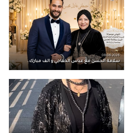
08-06-2026
سلامة الحسن‏ مع ‏عباس الخفاجي‏ و‏ الف مبارك..