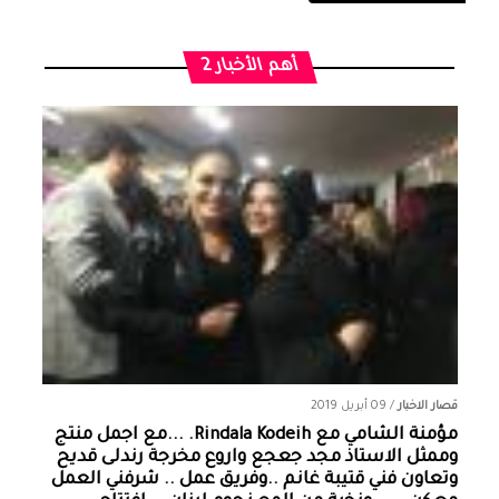
أهم الأخبار 2
قصار الاخبار
/
09 أبريل 2019
مؤمنة الشامي‏ مع ‏‎Rindala Kodeih‎‏. ...مع اجمل منتج
وممثل الاستاذ مجد جعجع واروع مخرجة رندلى قديح
وتعاون فني قتيبة غانم ..وفريق عمل .. شرفني العمل