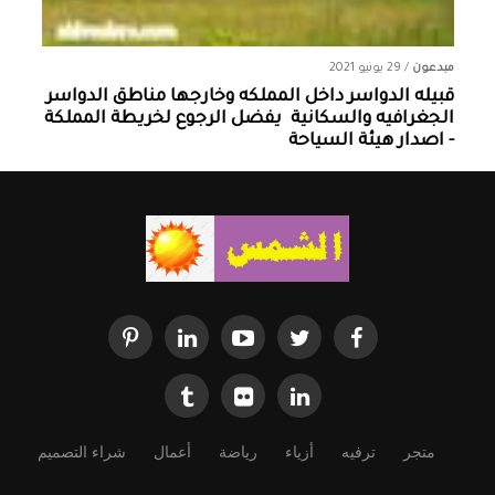
مبدعون
/
29 يونيو 2021
قبيله الدواسر داخل المملكه وخارجها ‏مناطق الدواسر
الجغرافيه والسكانية ‏ يفضل الرجوع لخريطة المملكة
- اصدار هيئة السياحة
متجر
ترفيه
أزياء
رياضة
أعمال
شراء التصميم