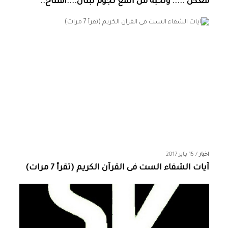
معكن ..... ونخبة من المع نجوم لبنان....افتتاح..
اخبار
/
15 يناير 2017
آيات الشفاء الست فى القرآن الكريم (تقرأ 7 مرات)