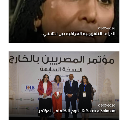
08-05-2026
الدراما التلفزيونيه العراقيه بين التلاشي..
08-05-2026
DrSamira Soliman اليوم الختمامي لمؤتمر..