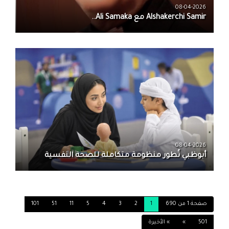
08-04-2026
08-04-2026
أبوظبي تُطور منظومة متكاملة للصحة النفسية
صفحة 1 من 690
1
2
3
4
5
11
51
101
501
»
» الأخيرة