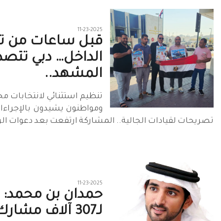
11-23-2025
قبل ساعات من 
الداخل… دبي تتصد
المشهد..
تنظيم استثنائي لانتخابات م
ومواطنون يشيدون بالإجراءا
تصريحات لقيادات الجالية.. المشاركة ارتفعت بعد دعوات ال
11-23-2025
حمدان بن محمد: ش
لـ307 آلاف مشارك في..