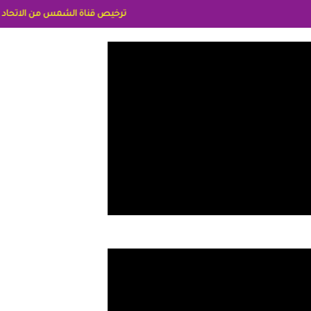
ترخيص قناة الشمس من الاتحاد الاوربي برقم 8025169734/61 IDeellLA مدراء المكاتب رنا وهبه الاعلاميه امل بكير جمهورية مصر ليبيا ريم عبدلي امريكا د سهام البياتي العراق الاعلاميه هند احمد الامارات الاعلاميه عاي