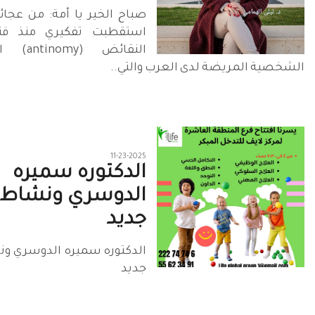
صباح الخير يا أمة: من عجائ
استقطبت تفكيري منذ فت
النقائض 
الشخصية المريضة لدى العرب والتي..
11-23-2025
الدكتوره سميره
الدوسري ونشاط 
جديد
الدكتوره سميره الدوسري و
جديد