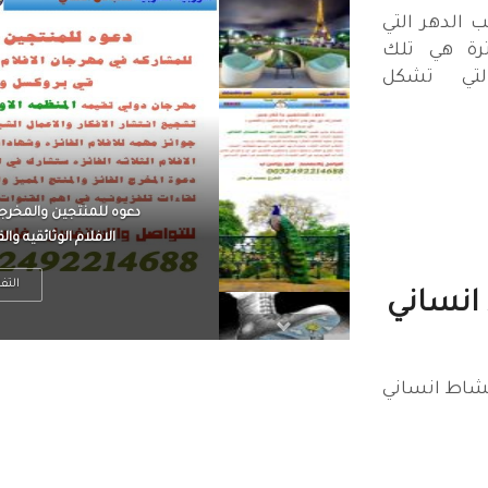
ب الدهر التي
رة هي تلك
(antinomy) التي تشكل
الرجل العظيم يكون مطمئ
بينما الرجل ضيق الأفق
التف
انساني
نشاط انساني