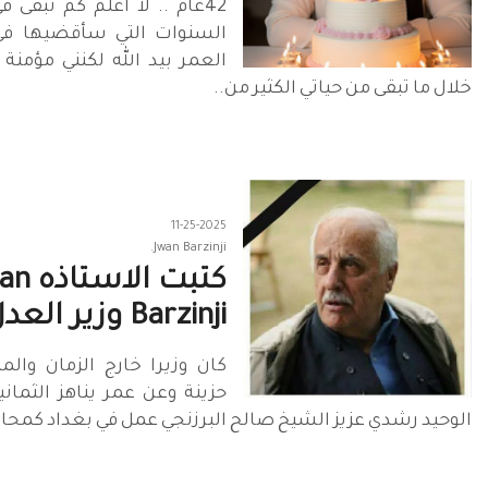
42عام .. لا اعلم كم تبقى
السنوات التي سأقضيها في 
العمر بيد الله لكنني مؤمنة 
خلال ما تبقى من حياتي الكثير من..
11-25-2025
كتبت الاست
Barzinji وزير العدل..
كان وزيرا خارج الزمان والم
حزينة وعن عمر يناهز الثمان
الوحيد رشدي عزيز الشيخ صالح البرزنجي عمل في بغداد كمحام