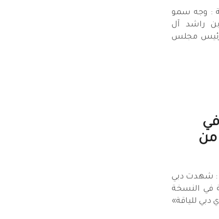
ة : وجه سمو
ن راشد آل
 رئيس مجلس
 في
من
 : شهدت دبي
 في النسخة
اليات «تحدي دبي للياقة»