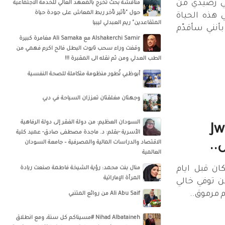
 في رصيدي من
مناقشة بحث تخرج بالمعهد العالي للخدمة الاجتماعية
حول "تأثير تأخر ربط المعاش على جودة حياة
هذه الحياة
المتقاعدين" ريم العبدلي ليبيا
بأنني سأقدّم
‏‎Alshakerchi Samir‎‏ مع ‏‎Ali Samaka‎‏ مغامرة كبيرة
وقفت وراء سحب تابوت البطل فالح اكرم فهمي من
الطب العدلي ومن ثم نقله الى المقبرة !!!
أبوظبي تُطور منظومة متكاملة للصحة النفسية
وجهتان مغلقتان تعززان السياحة في دبي
السودان العظيم: من دولة الفقر إلى دولة الرفاهية
اذه ‏‎Jwan
الأسرية -بقلم: د. ماجدة مصطفى صادق- عميد كلية
الاقتصاد والدراسات المالية والمصرفية – جامعة السودان
العالمية
كان قبل ايام
منال بنت محمد: رؤية الشيخة فاطمة صنعت ريادة
المرأة الإماراتية
ين توفي خالي
 مرموق..
Ali Abu Saif من روائع المتنبي
Nihad Albataineh #مسيناكم كل سنة، ومع انطلاق