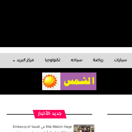
سيارات
رياضة
سياحه
تكنولوجيا
مركز البريد
جديد الأخبار
‏‎Rita Wakim Hage‎‏ في ‏‎Embassy of Saudi