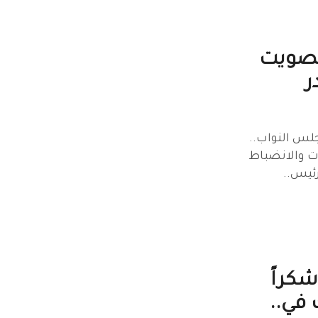
تصويت
ر
جلس النواب..
ت والانضباط
رئيس..
كراً