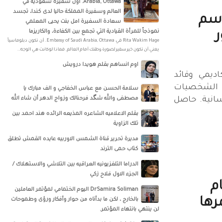
Arabia, Ottawa‎‏. أول سفيرة سعودية في
العالم وسفيرة المملكة حاليا لدى كندا، تجسد
اسم
سعادة السفيرة امل بنت يحيى المعلمي
نموذجاً للمرأة القيادية التي تجمع بين الكفاءة، والكاريزما
ر
‏‎Rita Wakim Hage‎‏ في ‏‎Embassy of Saudi Arabia, Ottawa‎‏. أن تكون دبلوماسياً
يعني أن تكون خير سفير لصورة وطنك أمام العالم. فماذا لو كانت هي الوجه..
اوم انساهم بقلم هويدا درويش
اديمي وقائد
 الشخصيات
سلامة الحسن‏ مع ‏عباس الخفاجي‏ و‏ الف مبارك يا
نسانية. حاصل
مصطفى والله شگد فرحنالك وزواج الدهر أن شاء الله
بقلم الاعلاميه الشاعره المذيعه الرائده هند احمد بين
تلك الزاوية
مديرة تحرير قناة الشمس الاوربيه عايده القمش تطلق
كتاب حمى الترند
الدراما التلفزيونيه العراقيه بين التلاشي والاستهلاك /
الجزء الاول فلاح زكي
Bushraعام
DrSamira Soliman اليوم الختمامي لمؤتمر العاملين
رها
بالخارج ، لكن ما بدأناه من حوار وأفكار ورؤى وطموحات
لن ينتهي بانتهاء المؤتمر.