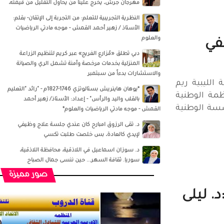
مهرجان جرش، يخرج علينا من يحاول التقليل من قيمته،
النظرية التجريبية للتعلم: من التجربة إلى الإتقان- بقلم:
الأستاذ / زهير أحمد القمش - موجه مادتي الرياضيات
والعلوم
تفي
دبي تطلق «مُزارع الفريج» عبر كريم لتنظيم الزراعة
المنزلية بخدمات مرخصة وآمنة تشمل الري والصيانة
والاستشارات بدءاً من سبتمبر
ة الليبية ريم
*يوهان هاينريش بستالوتزي 1746-1827م - "رائد "التعليم
ظمة الوطنية
بالقلب واليد والرأس" - إعداد: الأستاذ/ زهير أحمد
ؤسسة الوطنية
القمش - موجه مادتي الرياضيات والعلوم*
د. تقى الرزوق امبارح كان عندي جلسة علاج وظيفي
لإيدي كالعادة، بس خلصت طلبت تكسي
د. سوزان اسماعيل‏ في ‏‏اللاذقية‏، ‏محافظة اللاذقية‏،
‏سوريا‏‏. ثقافة السهر... حين ننسى جمال الصباح
صور مميزة
د. ليلى