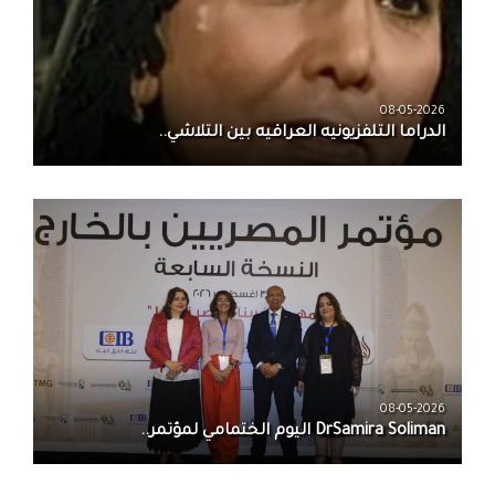
08-05-2026
الدراما التلفزيونيه العراقيه بين التلاشي..
08-05-2026
DrSamira Soliman اليوم الختمامي لمؤتمر..