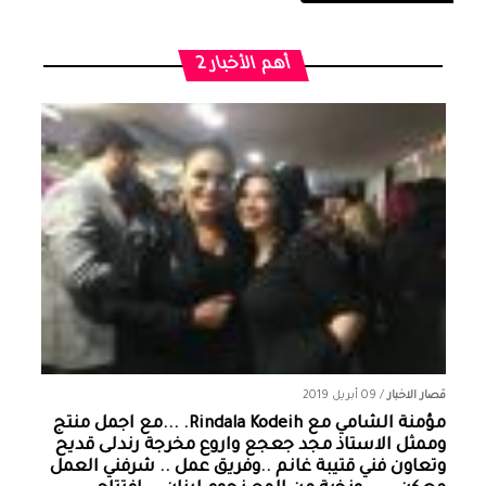
أهم الأخبار 2
قصار الاخبار
/
09 أبريل 2019
مؤمنة الشامي‏ مع ‏‎Rindala Kodeih‎‏. ...مع اجمل منتج
وممثل الاستاذ مجد جعجع واروع مخرجة رندلى قديح
وتعاون فني قتيبة غانم ..وفريق عمل .. شرفني العمل