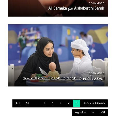
08-04-2026
08-04-2026
أبوظبي تُطور منظومة متكاملة للصحة النفسية
صفحة 1 من 690
1
2
3
4
5
11
51
101
501
»
» الأخيرة