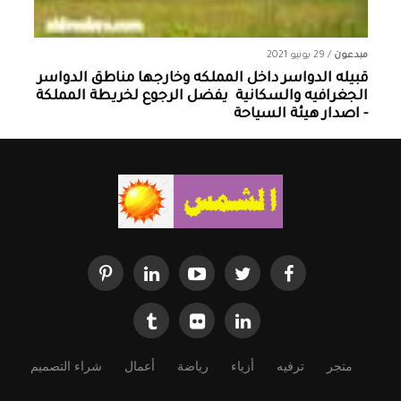
مبدعون
/
29 يونيو 2021
قبيله الدواسر داخل المملكه وخارجها ‏مناطق الدواسر
الجغرافيه والسكانية ‏ يفضل الرجوع لخريطة المملكة
- اصدار هيئة السياحة
متجر
ترفيه
أزياء
رياضة
أعمال
شراء التصميم