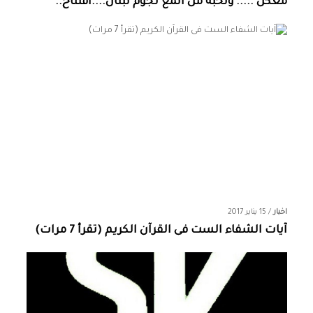
معكن ..... ونخبة من المع نجوم لبنان....افتتاح..
اخبار
/
15 يناير 2017
آيات الشفاء الست فى القرآن الكريم (تقرأ 7 مرات)