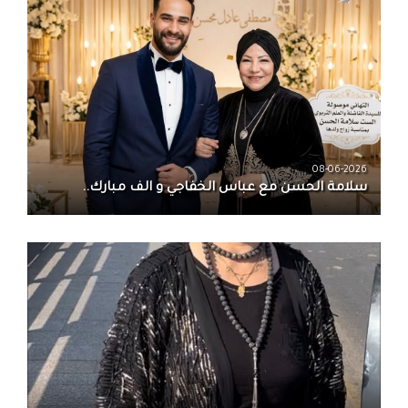
08-06-2026
سلامة الحسن‏ مع ‏عباس الخفاجي‏ و‏ الف مبارك..