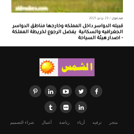
مبدعون
/
29 يونيو 2021
قبيله الدواسر داخل المملكه وخارجها ‏مناطق الدواسر
الجغرافيه والسكانية ‏ يفضل الرجوع لخريطة المملكة
- اصدار هيئة السياحة
متجر
ترفيه
أزياء
رياضة
أعمال
شراء التصميم