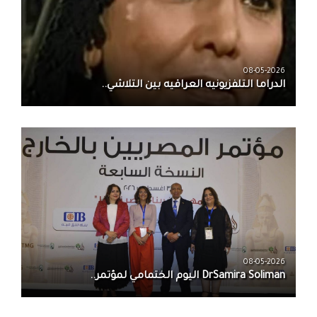
08-05-2026
الدراما التلفزيونيه العراقيه بين التلاشي..
08-05-2026
DrSamira Soliman اليوم الختمامي لمؤتمر..