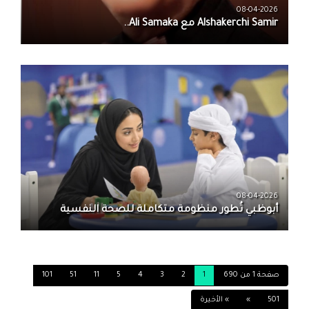
08-04-2026
08-04-2026
أبوظبي تُطور منظومة متكاملة للصحة النفسية
صفحة 1 من 690
1
2
3
4
5
11
51
101
501
»
» الأخيرة