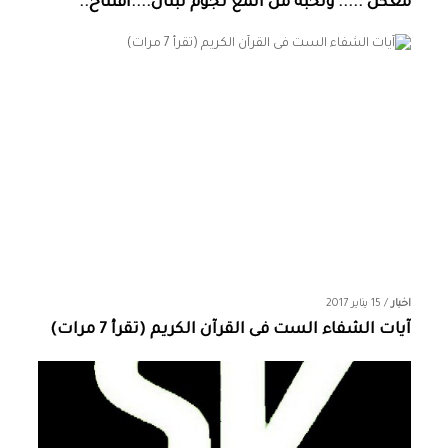
معكن ..... ونخبة من المع نجوم لبنان....افتتاح..
اخبار
/
15 يناير 2017
آيات الشفاء الست فى القرآن الكريم (تقرأ 7 مرات)