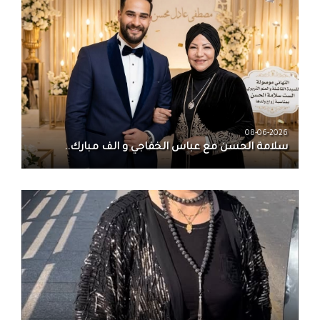
08-06-2026
سلامة الحسن‏ مع ‏عباس الخفاجي‏ و‏ الف مبارك..