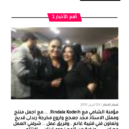
أهم الأخبار 2
قصار الاخبار
/
09 أبريل 2019
مؤمنة الشامي‏ مع ‏‎Rindala Kodeih‎‏. ...مع اجمل منتج
وممثل الاستاذ مجد جعجع واروع مخرجة رندلى قديح
وتعاون فني قتيبة غانم ..وفريق عمل .. شرفني العمل