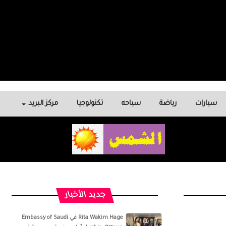
سيارات
رياضة
سياحه
تكنولوجيا
مركز البريد
جديد الأخبار
‏‎Rita Wakim Hage‎‏ في ‏‎Embassy of Saudi