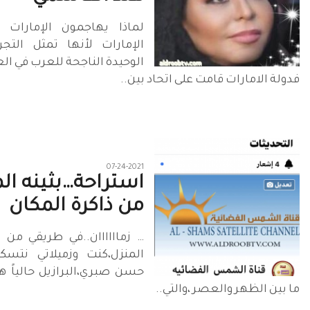
الإمارات لأنها تمثل التجرب
الوحيدة الناجحة للعرب في ال
‏فدولة الامارات قامت على اتحاد بين..
07-24-2021
استراحة…بثينه ال
من ذاكرة المكان
… زماااااان..في طريقي من 
المنزل،كنت وزميلاتي نتس
حسن صبري،البرازيل حالياً هر
ما بين الظهر والعصر ،والتي..