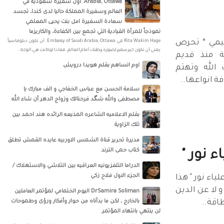
Arabia, Ottawa‎‏. أول سفيرة سعودية في
العالم وسفيرة المملكة حاليا لدى كندا، تجسد
سعادة السفيرة امل بنت يحيى المعلمي
نموذجاً للمرأة القيادية التي تجمع بين الكفاءة، والكاريزما
ميمي * تحرص
‏‎Rita Wakim Hage‎‏ في ‏‎Embassy of Saudi Arabia, Ottawa‎‏. أن تكون دبلوماسياً
يعني أن تكون خير سفير لصورة وطنك أمام العالم. فماذا لو كانت هي الوجه..
ة منذ قديم
اوم انساهم بقلم هويدا درويش
 الله وتهتم
ة انواعها..
سلامة الحسن‏ مع ‏عباس الخفاجي‏ و‏ الف مبارك يا
مصطفى والله شگد فرحنالك وزواج الدهر أن شاء الله
بقلم الاعلاميه الشاعره المذيعه الرائده هند احمد بين
تلك الزاوية
مديرة تحرير قناة الشمس الاوربيه عايده القمش تطلق
كتاب حمى الترند
 نور "
الدراما التلفزيونيه العراقيه بين التلاشي والاستهلاك /
الجزء الاول فلاح زكي
ياء نور " هذا
 لا عن الدين
DrSamira Soliman اليوم الختمامي لمؤتمر العاملين
طاقة..
بالخارج ، لكن ما بدأناه من حوار وأفكار ورؤى وطموحات
لن ينتهي بانتهاء المؤتمر.