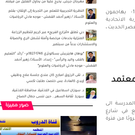
مهرجان جرش، يخرج علينا من يحاول التقليل من قيمته،
النظرية التجريبية للتعلم: من التجربة إلى الإتقان- بقلم:
لماذا يهاجمون الإمارات 1- ‏يهاجمون
الأستاذ / زهير أحمد القمش - موجه مادتي الرياضيات
ة الاتحادية
والعلوم
عصر الحديث ،
دبي تطلق «مُزارع الفريج» عبر كريم لتنظيم الزراعة
المنزلية بخدمات مرخصة وآمنة تشمل الري والصيانة
والاستشارات بدءاً من سبتمبر
*يوهان هاينريش بستالوتزي 1746-1827م - "رائد "التعليم
بالقلب واليد والرأس" - إعداد: الأستاذ/ زهير أحمد
القمش - موجه مادتي الرياضيات والعلوم*
د. تقى الرزوق امبارح كان عندي جلسة علاج وظيفي
معتمد
لإيدي كالعادة، بس خلصت طلبت تكسي
د. سوزان اسماعيل‏ في ‏‏اللاذقية‏، ‏محافظة اللاذقية‏،
‏سوريا‏‏. ثقافة السهر... حين ننسى جمال الصباح
المدرسة الى
صور مميزة
كع في شارع
وبًا من فترة