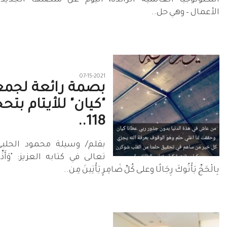
التكنولوجيا العالمية الرائدة، اليوم عن منصتها الجدي
الأعمال – وهي حل..
07-15-2021
بصمة رائعة لجمع
"كيان" للأيتام بتح
118..
بقلم/ وسيلة محمود الحلبي
تعالى في كتابه العزيز: "وَأَذِّ
بِالْحَجِّ يَأْتُوكَ رِجَالًا وعلى كُلِّ ضَامِرٍ يَأْتِينَ مِن..