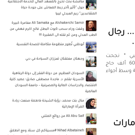
مناقشة بحث تخرج بالمعهد العالي للخدمة الاجتماعية
حول "تأثير تأخر ربط المعاش على جودة حياة
المتقاعدين" ريم العبدلي ليبيا
‏‎Alshakerchi Samir‎‏ مع ‏‎Ali Samaka‎‏ مغامرة كبيرة
وقفت وراء سحب تابوت البطل فالح اكرم فهمي من
. رجال
الطب العدلي ومن ثم نقله الى المقبرة !!!
أبوظبي تُطور منظومة متكاملة للصحة النفسية
بي * نجحت
وجهتان مغلقتان تعززان السياحة في دبي
المملكة في تسهيل أداء 60 ألف حاج
 وسط أجواء
السودان العظيم: من دولة الفقر إلى دولة الرفاهية
الأسرية -بقلم: د. ماجدة مصطفى صادق- عميد كلية
الاقتصاد والدراسات المالية والمصرفية – جامعة السودان
العالمية
منال بنت محمد: رؤية الشيخة فاطمة صنعت ريادة
المرأة الإماراتية
Ali Abu Saif من روائع المتنبي
مارات
Nihad Albataineh #مسيناكم كل سنة، ومع انطلاق