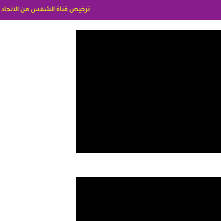
ترخيص قناة الشمس من الاتحاد الاوربي برقم 8025169734/61 IDeellLA مدراء المكاتب رنا وهبه الاعلاميه امل بكير جمهورية مصر ليبيا ريم عبدلي امريكا د سهام البياتي العراق الاعلاميه هند احمد الامارات الاعلاميه عاي