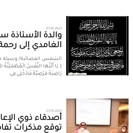
07-16-2021
والدة الأستاذة س
الغامدي إلى رحمة 
الشمس الفضائية/ وسيلة مح
( يَا أَيَّتُهَا النَّفْسُ الْمُطْمَئِنَّةُ ار
رَاضِيَةً مَرْضِيَّةً فَادْخُلِي فِي..
07-15-2021
أصدقاء ذوي الإعا
توقع مذكرات تفا