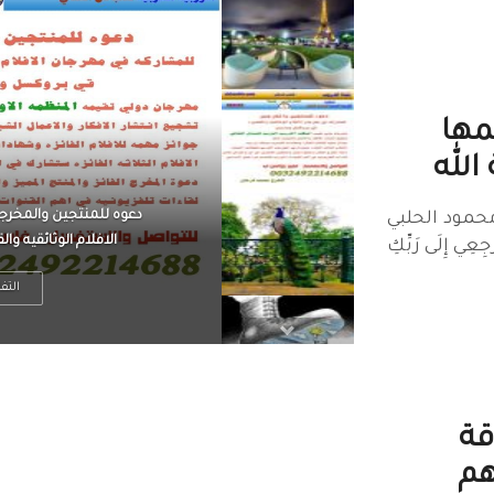
مها
الله
الرجل العظيم يكون مطمئ
مود الحلبي
بينما الرجل ضيق الأفق
ْجِعِي إِلَى رَبِّكِ
التف
قة
هم