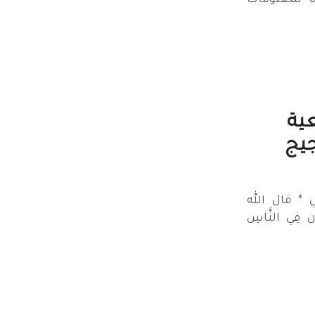
دة لمعلومات
ية
جيج
 * قال الله
ن فِي النَّاسِ