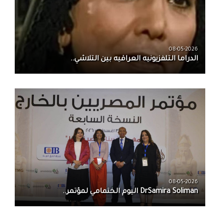
08-05-2026
الدراما التلفزيونيه العراقيه بين التلاشي..
08-05-2026
DrSamira Soliman اليوم الختمامي لمؤتمر..