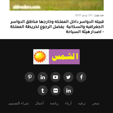
مبدعون
/
29 يونيو 2021
قبيله الدواسر داخل المملكه وخارجها ‏مناطق الدواسر
الجغرافيه والسكانية ‏ يفضل الرجوع لخريطة المملكة
- اصدار هيئة السياحة
متجر
ترفيه
أزياء
رياضة
أعمال
شراء التصميم