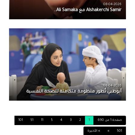
08-04-2026
08-04-2026
أبوظبي تُطور منظومة متكاملة للصحة النفسية
صفحة 1 من 690
1
2
3
4
5
11
51
101
501
»
» الأخيرة