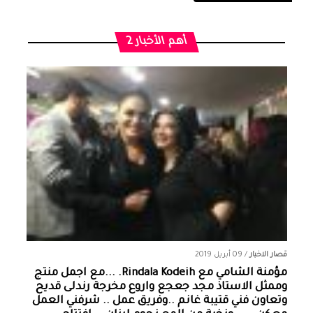
أهم الأخبار 2
قصار الاخبار
/
09 أبريل 2019
مؤمنة الشامي‏ مع ‏‎Rindala Kodeih‎‏. ...مع اجمل منتج
وممثل الاستاذ مجد جعجع واروع مخرجة رندلى قديح
وتعاون فني قتيبة غانم ..وفريق عمل .. شرفني العمل