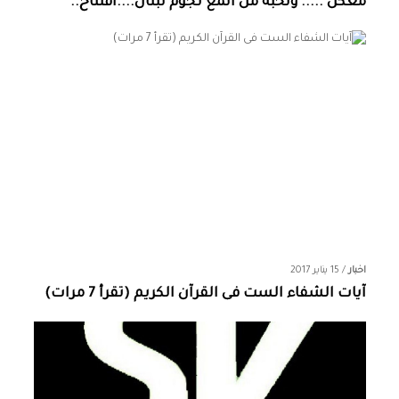
معكن ..... ونخبة من المع نجوم لبنان....افتتاح..
اخبار
/
15 يناير 2017
آيات الشفاء الست فى القرآن الكريم (تقرأ 7 مرات)