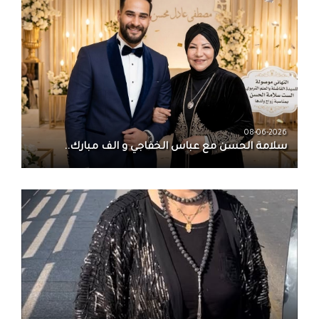
08-06-2026
سلامة الحسن‏ مع ‏عباس الخفاجي‏ و‏ الف مبارك..