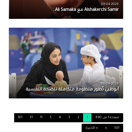
08-04-2026
08-04-2026
أبوظبي تُطور منظومة متكاملة للصحة النفسية
صفحة 1 من 690
1
2
3
4
5
11
51
101
501
»
» الأخيرة