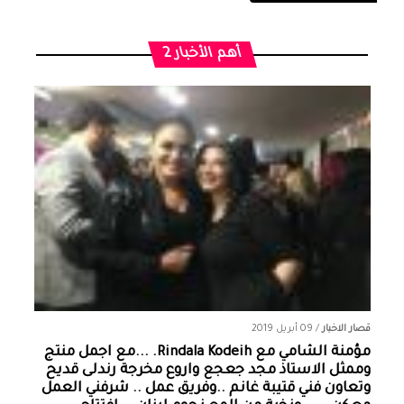
أهم الأخبار 2
قصار الاخبار
/
09 أبريل 2019
مؤمنة الشامي‏ مع ‏‎Rindala Kodeih‎‏. ...مع اجمل منتج
وممثل الاستاذ مجد جعجع واروع مخرجة رندلى قديح
وتعاون فني قتيبة غانم ..وفريق عمل .. شرفني العمل