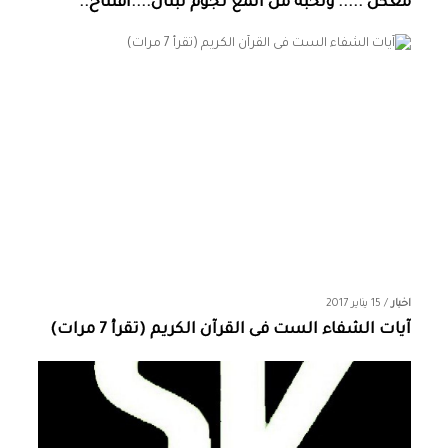
معكن ..... ونخبة من المع نجوم لبنان....افتتاح..
اخبار
/
15 يناير 2017
آيات الشفاء الست فى القرآن الكريم (تقرأ 7 مرات)