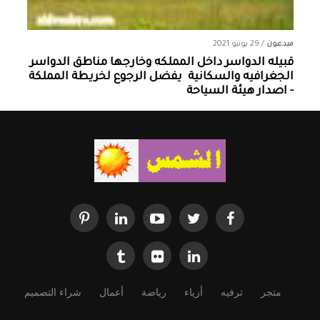
مبدعون
/
29 يونيو 2021
قبيله الدواسر داخل المملكه وخارجها ‏مناطق الدواسر
الجغرافيه والسكانية ‏ يفضل الرجوع لخريطة المملكة
- اصدار هيئة السياحة
متجر
ترفيه
أزياء
رياضة
أعمال
شراء التصميم