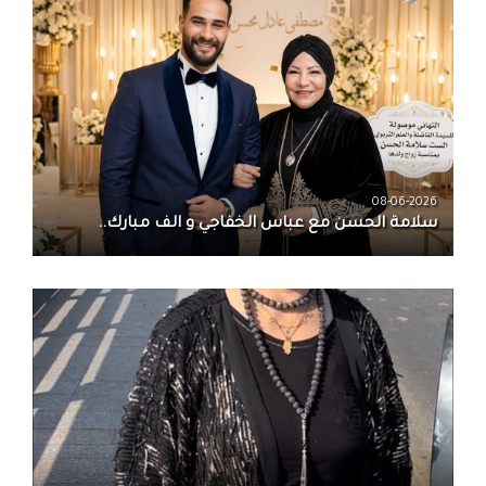
08-06-2026
سلامة الحسن‏ مع ‏عباس الخفاجي‏ و‏ الف مبارك..