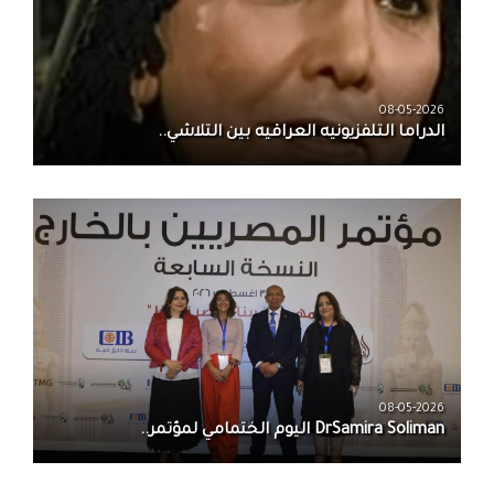
08-05-2026
الدراما التلفزيونيه العراقيه بين التلاشي..
08-05-2026
DrSamira Soliman اليوم الختمامي لمؤتمر..