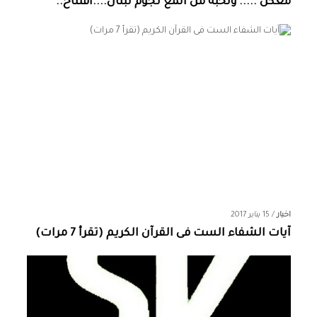
معكن ..... ونخبة من المع نجوم لبنان....افتتاح..
اخبار
/
15 يناير 2017
آيات الشفاء الست فى القرآن الكريم (تقرأ 7 مرات)