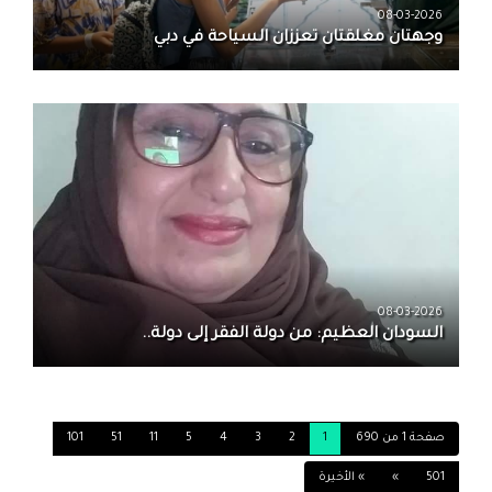
08-03-2026
وجهتان مغلقتان تعززان السياحة في دبي
08-03-2026
السودان العظيم: من دولة الفقر إلى دولة..
صفحة 1 من 690
1
2
3
4
5
11
51
101
501
»
» الأخيرة