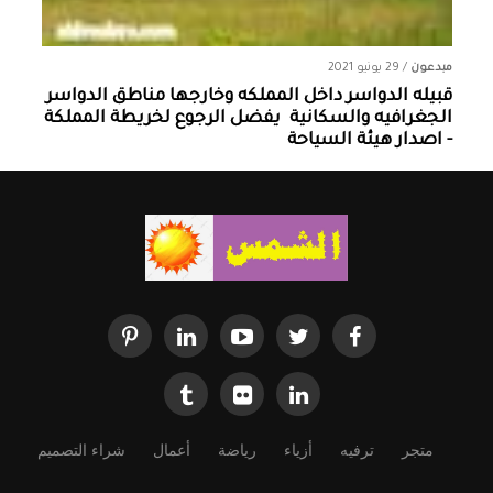
مبدعون
/
29 يونيو 2021
قبيله الدواسر داخل المملكه وخارجها ‏مناطق الدواسر
الجغرافيه والسكانية ‏ يفضل الرجوع لخريطة المملكة
- اصدار هيئة السياحة
متجر
ترفيه
أزياء
رياضة
أعمال
شراء التصميم