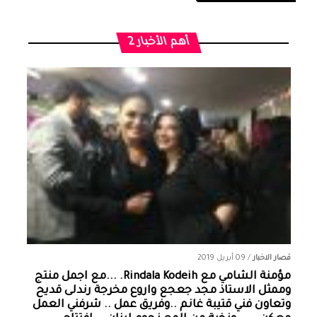
أهم الأخبار 2
قصار الاخبار
/
09 أبريل 2019
مؤمنة الشامي‏ مع ‏‎Rindala Kodeih‎‏. ...مع اجمل منتج
وممثل الاستاذ مجد جعجع واروع مخرجة رندلى قديح
وتعاون فني قتيبة غانم ..وفريق عمل .. شرفني العمل