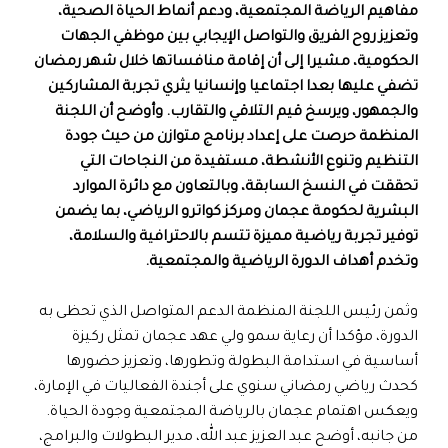
مفاهيم الرياضة المجتمعية، ودعم أنماط الحياة الصحية،
وتعزيز روح الفريق والتواصل الإيجابي بين موظفي الجهات
الحكومية، مشيرا إلى أن إقامة منافساتها خلال شهر رمضان
تضفي عليها بعدا اجتماعيا وإنسانيا يثري تجربة المشاركين
والجمهور، ويرسخ قيم التلاقي والتقارب. وأوضح أن اللجنة
المنظمة حرصت على إعداد برنامج متوازن من حيث جودة
التنظيم وتنوع الأنشطة، مستفيدة من النجاحات التي
تحققت في النسخ السابقة، وبالتعاون مع دائرة الموارد
البشرية لحكومة عجمان ومركز كواترو الرياضي، بما يضمن
توفير تجربة رياضية مميزة تتسم بالاحترافية والسلامة،
وتخدم أهداف الدورة الرياضية والمجتمعية.
وثمن رئيس اللجنة المنظمة الدعم المتواصل الذي تحظى به
الدورة، مؤكدا أن رعاية سمو ولي عهد عجمان تمثل ركيزة
أساسية في استدامة البطولة وتطورها، وتعزيز حضورها
كحدث رياضي رمضاني سنوي على أجندة الفعاليات في الإمارة،
ويعكس اهتمام عجمان بالرياضة المجتمعية وجودة الحياة.
من جانبه، أوضح عبد العزيز عبد الله، مدير البطولات والبرامج،