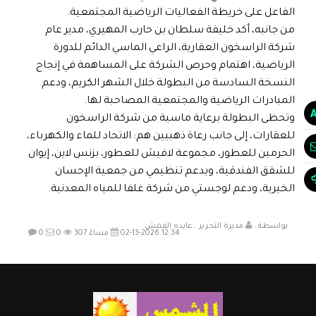
الفاعل على خريطة الفعاليات الرياضية المجتمعية.
من جانبه، أكد خليفة سلطان بن حارب المهيري، مدير عام
شركة الراسخون العقارية، الراعي الماسي الدائم للدورة
الرياضية، اهتمام وحرص الشركة على المساهمة في إنجاح
النسخة السادسة من البطولة خلال الشهر الكريم، ودعم
المبادرات الرياضية والمجتمعية المصاحبة لها.
وتحظى البطولة برعاية ماسية من شركة الراسخون
للعقارات، إلى جانب رعاة ذهبيين هم: الاتحاد للماء والكهرباء،
الحرمين للعطور، مجموعة لافيش للعطور، بزنس لاين، إيوان
للشقق الفندقية، وبدعم تنظيمي من جمعية الإحسان
الخيرية، ودعم لوجستي من شركة غلفا للمياه المعدنية.
بواسطة :
مديرة التحرير ..عايده القمش
02-13-2026 12:34 مساءً
307
0
0