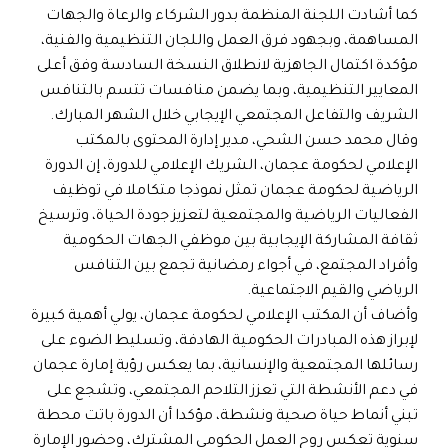
كما أشادت اللجنة المنظمة بدور الشركاء والرعاة والجهات
المساهمة، وبجهود فرق العمل واللجان التنظيمية والفنية،
مؤكدة اكتمال الجاهزية لانطلاق النسخة السادسة وفق أعلى
المعايير التنظيمية، وبما يضمن منافسات تتسم بالتنافس
الشريف والتفاعل المجتمعي الإيجابي خلال الشهر المبارك.
وقال محمد حسن الشحي، مدير إدارة المحتوى بالمكتب
الإعلامي لحكومة عجمان، الشريك الإعلامي للدورة، إن الدورة
الرياضية لحكومة عجمان تمثل نموذجا متكاملا في توظيف
الفعاليات الرياضية والمجتمعية لتعزيز جودة الحياة، وترسيخ
ثقافة المشاركة الإيجابية بين موظفي الجهات الحكومية
وأفراد المجتمع، في أجواء رمضانية تجمع بين التنافس
الرياضي والقيم الاجتماعية.
وأضاف أن المكتب الإعلامي لحكومة عجمان، يولي أهمية كبيرة
لإبراز هذه المبادرات الحكومية الهادفة، وتسليط الضوء على
رسائلها المجتمعية والإنسانية، بما يعكس رؤية إمارة عجمان
في دعم الأنشطة التي تعزز التلاحم المجتمعي، وتشجع على
تبني أنماط حياة صحية ونشطة، مؤكدا أن الدورة باتت محطة
سنوية تعكس روح العمل الحكومي المشترك، وحضور الإمارة