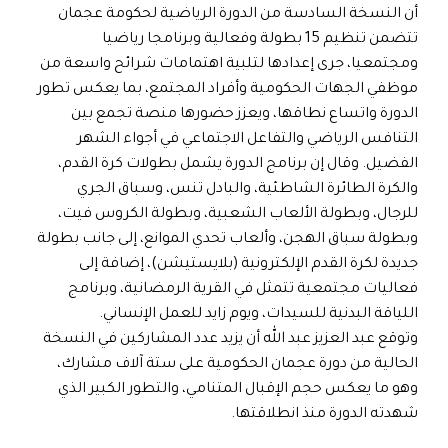
أن النسخة السادسة من الدورة الرياضية لحكومة عجمان
تتضمن تنظيم 15 بطولة وفعالية وبرنامجا رياضيا
ومجتمعيا، جرى إعدادها لتلبية اهتمامات شرائح واسعة من
موظفي الجهات الحكومية وأفراد المجتمع، بما يعكس تطور
الدورة واتساع نطاقها، ويعزز حضورها منصة تجمع بين
التنافس الرياضي والتفاعل الاجتماعي في أجواء الشهر
الفضيل. وقال إن برنامج الدورة يشمل بطولات كرة القدم،
والكرة الطائرة الشاطئية، والبادل تنس، وسباق الجري
للرجال، وبطولة الألعاب الشعبية، وبطولة الكروس فيت،
وبطولة سباق الهجن، وألعاب تحدي الموانع، إلى جانب بطولة
جديدة لكرة القدم الإلكترونية (بلايستيشن)، إضافة إلى
فعاليات مجتمعية تتمثل في القرية الرمضانية، وبرنامج
اللياقة البدنية للسيدات، ويوم زايد للعمل الإنساني.
وتوقع عبد العزيز عبد الله أن يزيد عدد المشاركين في النسخة
الحالية من دورة عجمان الحكومية على ستة آلاف مشارك،
وهو ما يعكس حجم الإقبال المتنامي، والتطور الكبير الذي
شهدته الدورة منذ انطلاقتها.