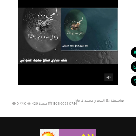
بواسطة :
المخرج محمد فرحان
11-28-2025 07:14 مساءً
426
0
0