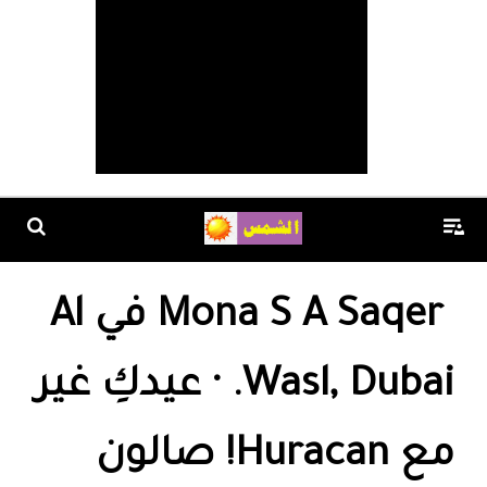
‎Mona S A Saqer ‎‏ في ‏‎Al
Wasl, Dubai‎‏. · عيدكِ غير
مع Huracan! صالون