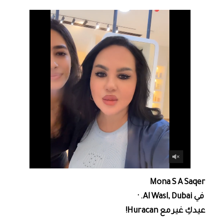
‎Mona S A Saqer
عيدكِ غير مع Huracan!