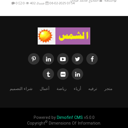
بواسطة :
المخرج محمد فرحان
06-02-2025 07:54 مساءً
402
0
0
متجر
ترفيه
أزياء
رياضة
أعمال
شراء التصميم
Powered by
Dimofinf CMS
v5.0.0
©
Copyright
Dimensions Of Information.