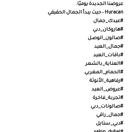
عروضنا الجديدة يوميًا.
Huracan – حيث يبدأ الجمال الحقيقي
#عيدك_جمال
#هاروكان_دبي
#صالون_الوصـل
#جمال_العيد
#باقات_العيد
#العناية_بالشعر
#الحمام_المغربي
#رفاهية_الأنوثة
#عروض_العيد
#تجربة_فاخرة
#صالونات_دبي
#جمال_راقي
#دبي_ستايل