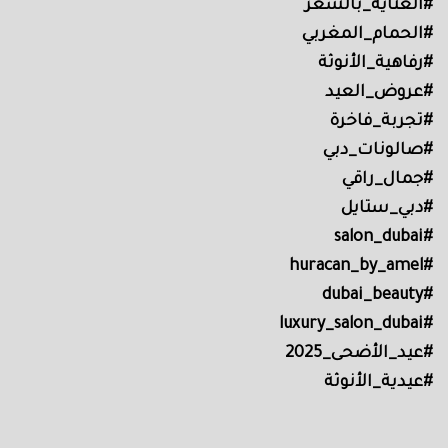
#العناية_بالشعر
#الحمام_المغربي
#رفاهية_الأنوثة
#عروض_العيد
#تجربة_فاخرة
#صالونات_دبي
#جمال_راقي
#دبي_ستايل
#salon_dubai
#huracan_by_amel
#dubai_beauty
#luxury_salon_dubai
#عيد_الأضحى_2025
#عيدية_الأنوثة