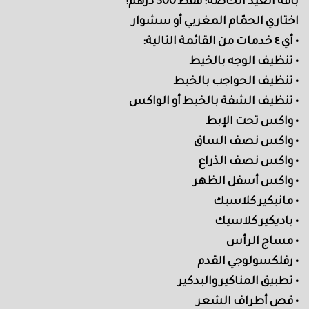
باقة العيد الخاصة: فقط 300 درهم!
اختاري الحمّام المغربي أو سشوار
• أي ٤ خدمات من القائمة التالية:
• تنظيف الوجه بالخيط
• تنظيف الحواجب بالخيط
• تنظيف الشفة بالخيط أو الواكس
• واكس تحت الإبط
• واكس نصف الساق
• واكس نصف الذراع
• واكس أسفل الظهر
• مانيكير كلاسيك
• باديكير كلاسيك
• مساج الرأس
• رفلكسولوجي القدم
• تطبيق المناكير والبدكير
• قص أطراف الشعر