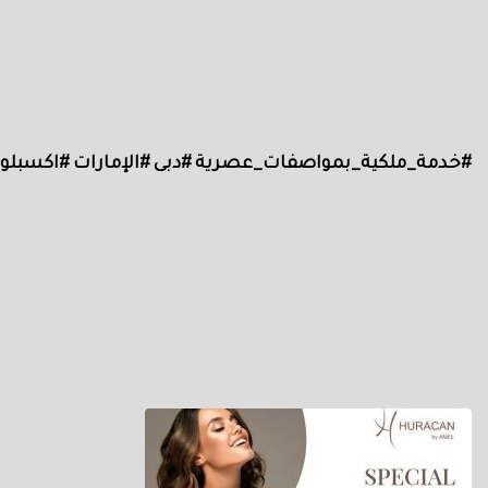
#خدمة_ملكية_بمواصفات_عصرية #دبى #الإمارات #اكسبلور_explore #m #lifestyle #bestfriend #beach #عيد #صالون #on