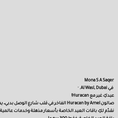
‎Mona S A Saqer
عيدكِ غير مع Huracan!
صالون Huracan by Amel الفاخر في قلب شارع الوصل بدبي، يهديكِ تجربة من الرفاهية والاهتمام بأدق التفاصيل لتتألقي في العيد بجمالٍ طبيعي وأناقة راقية.
نقدّم لكِ باقات العيد الخاصة بأسعار مذهلة وخدمات عالمي