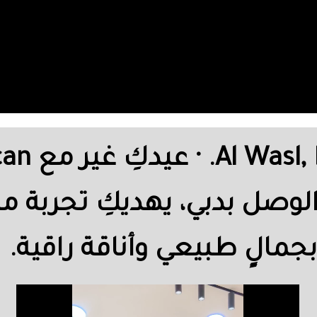
ع الوصل بدبي، يهديكِ تجربة م
بجمالٍ طبيعي وأناقة راقية.