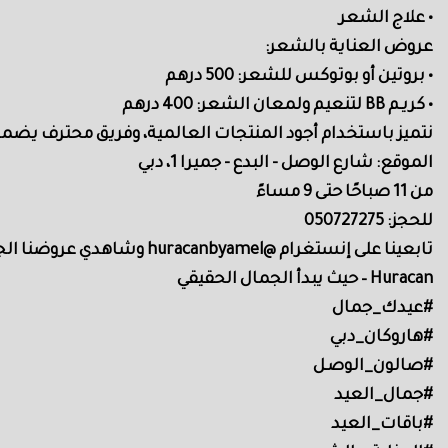
• علاج الشعر
عروض العناية بالشعر:
• بروتين أو بوتوكس للشعر: 500 درهم
• كريـم BB لتنعيم ولمعان الشعر: 400 درهم
نتميز باستخدام أجود المنتجات العالمية، وفريق محترف يضمن
الموقع: شارع الوصل - البدع - جميرا 1، دبي
من 11 صباحًا حتى 9 مساءً
للحجز: 050727275
تابعينا على إنستغرام @huracanbyamel وشاهدي عروضنا الجديدة يوميًا.
Huracan – حيث يبدأ الجمال الحقيقي
#عيدك_جمال
#هاروكان_دبي
#صالون_الوصـل
#جمال_العيد
#باقات_العيد