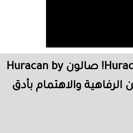
‎Mona S A Saqer ‎‏ في ‏‎Al Wasl, Dubai‎‏. · عيدكِ غير مع Huracan! صالون Huracan by
ن الرفاهية والاهتمام بأدق