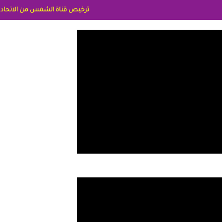
ترخيص قناة الشمس من الاتحاد الاوربي برقم 8025169734/61 IDeellLA مدراء المكاتب رنا وهبه الاعلاميه امل بكير جمهورية مصر ليبيا ريم عبدلي امريكا د سهام البياتي العراق الاعلاميه هند احمد الامارات الاعلاميه 