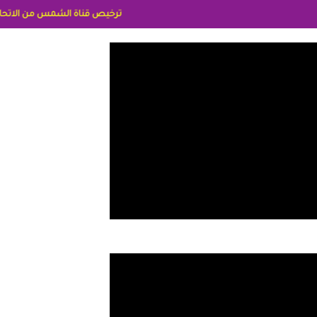
ترخيص قناة الشمس من الاتحاد الاوربي برقم 8025169734/61 IDeellLA مدراء المكاتب رنا وهبه الاعلاميه امل بكير جمهورية مصر ليبيا ريم عبدلي امريكا د سهام البياتي العراق الاعلاميه هند احم