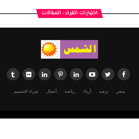
اختيارات القراء : المقالات
متجر
ترفيه
أزياء
رياضة
أعمال
شراء التصميم
Powered by
Dimofinf CMS
v5.0.0
©
Copyright
Dimensions Of Information.
وتبث لصالح الاخرين لاغراض التبادل الثقافي والانساني والتعارف بين الشعوب اد