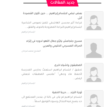
جديد المقالات
بعض نبضي لابتسام إبراهيم .... حين تكون القصيدة
أنثى
قراءة أثير محسن الهاشمي تتميز نصوص الشاعرة
ابتسام إبراهيم بالبراءة الممزوجة بالخوف والقلق،...
ابتسام ابراهيم
مسرح جلجامش يكرّم جمال اللهو لدوره في إثراء
الحراك المسرحي الخليجي والعربي
المخرج محمد فرحان
المطبقون واشياء اخرى
تحقيق / ابتسام ابراهيم استعنتُ بحارس المدرسة
لأحفظ ماء وجهي" "ملابس المطبقات تجعلني
ارفض...
ابتسام ابراهيم
ثورة الترند .....حربنا الخفية
ابتسام ابراهيم لم يكن في بالنا ان ينحدر المجتمع الى
حد يصبح فيه الابتذال وسوء التوفيق اسماً...
ابتسام ابراهيم