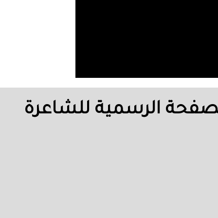
ة نجاح المساعيد-Najah Masa3eed Only Page الصفحة الرسمية للشاعرة