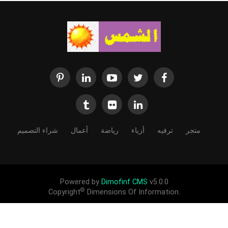
متجر
ترفيه
أزياء
رياضة
أعمال
شراء التصميم
Powered by
Dimofinf CMS
v5.0.0
©
Copyright
Dimensions Of Information.
قناتنا تنشر وتبث لصالح الاخرين لاغراض التبادل الثقافي والانساني والتعارف
بين الشعوب ادعمنا لندعمك