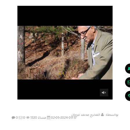
بواسطة :
المخرج محمد فرحان
02-05-2024 09:17 مساءً
1320
0
0