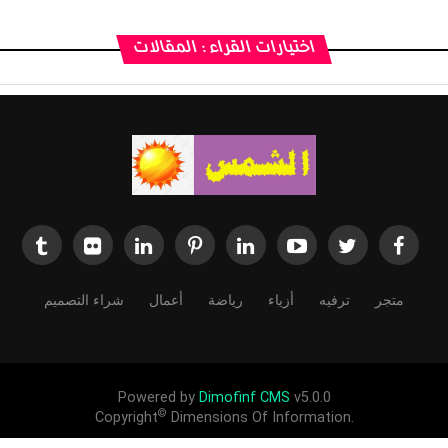
اختيارات القراء : المقالات
متجر
ترفيه
أزياء
رياضة
أعمال
شراء التصميم
Powered by
Dimofinf CMS
v5.0.0
©
Copyright
Dimensions Of Information.
وتبث لصالح الاخرين لاغراض التبادل الثقافي والانساني والتعارف بين الشعوب اد