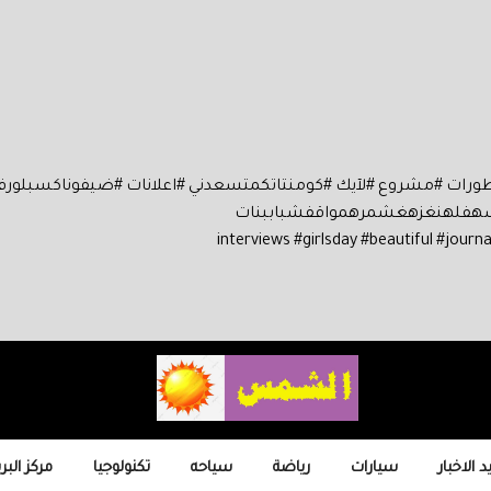
عطورات #مشروع #لآيك #كومنتاتكمتسعدني #اعلانات #ضيفوناكسبلور
وناسهفلهنغزهغشمرهمواقفشباببنات
 الاخبار
سيارات
رياضة
سياحه
تكنولوجيا
مركز البر