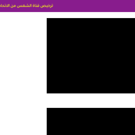
ترخيص قناة الشمس من الاتحاد الاوربي برقم 8025169734/61 IDeellLA مدراء المكاتب رنا وهبه الاعلاميه امل بكير جمهورية مصر ليبيا ريم عبدلي امريكا د سهام البياتي العراق الاعلاميه هند احمد ا