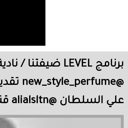
برنامج LEVEL ضيف
علي السلطان @alialsltn قناة الروضتين / alrawdatain_tv@