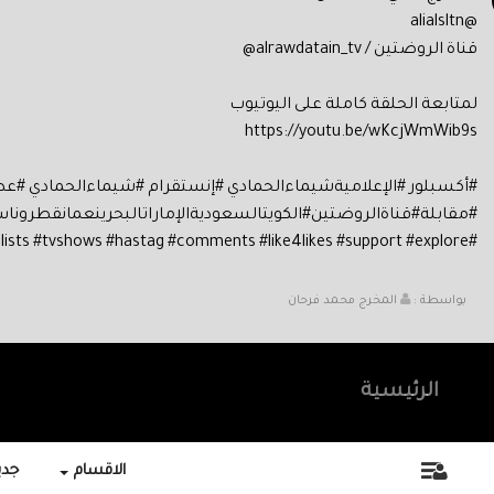
@alialsltn
قناة الروضتين / alrawdatain_tv@
لمتابعة الحلقة كاملة على اليوتيوب
https://youtu.be/wKcjWmWib9s
#أكسبلور #الإعلاميةشيماءالحمادي #إنستقرام #شيماءالحمادي #
#مقابلة#قناةالروضتين#الكويتالسعوديةالإماراتالبحرينعمانقطر
#interviews #girlsday #beautiful #journalists #tvshows #hastag #comments #like4likes #support #explore
بواسطة :
المخرج محمد فرحان
الرئيسية
الاقسام
جديد