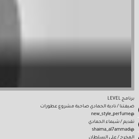
برنامج LEVEL
ضيفتنا / نادية الحمادي صاحبة مشروع عطورات
@new_style_perfume
تقديم / شيماء الحمادي
@shaima_al7ammadi
المخرج / علي السلطان