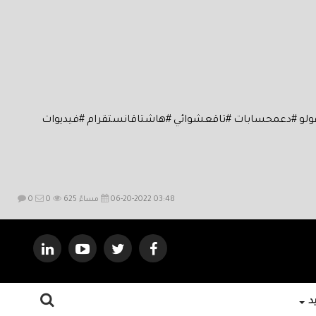
فولو #دعمحسابات #تاقعشوائي #هاشتاقانستقرام #فيديوات
06-20-2022 03:48 مساءً
625
0
0
يد