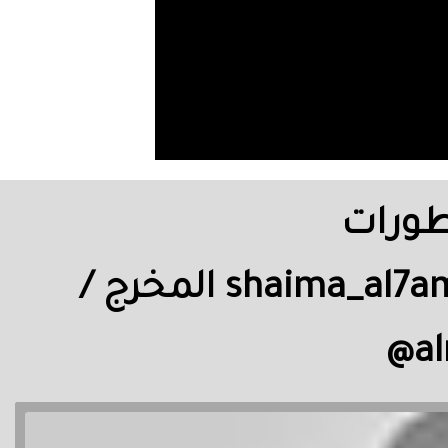
 عطورات
@new_style_perfume تقديم / شيماء الحمادي @shaima_al7ammadi المخرج /