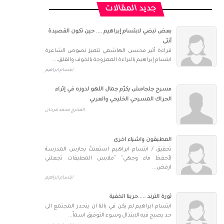
جديد المقالات
بعض نبضي لابتسام إبراهيم .... حين تكون القصيدة
أنثى
قراءة أثير محسن الهاشمي تتميز نصوص الشاعرة
ابتسام إبراهيم بالبراءة الممزوجة بالخوف والقلق،...
ابتسام ابراهيم
مسرح جلجامش يكرّم جمال اللهو لدوره في إثراء
الحراك المسرحي الخليجي والعربي
المخرج محمد فرحان
المطبقون واشياء اخرى
تحقيق / ابتسام ابراهيم استعنتُ بحارس المدرسة
لأحفظ ماء وجهي" "ملابس المطبقات تجعلني
ارفض...
ابتسام ابراهيم
ثورة الترند .....حربنا الخفية
ابتسام ابراهيم لم يكن في بالنا ان ينحدر المجتمع الى
حد يصبح فيه الابتذال وسوء التوفيق اسماً...