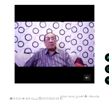
بواسطة :
المخرج محمد فرحان
03-17-2022 06:10 مساءً
829
0
0