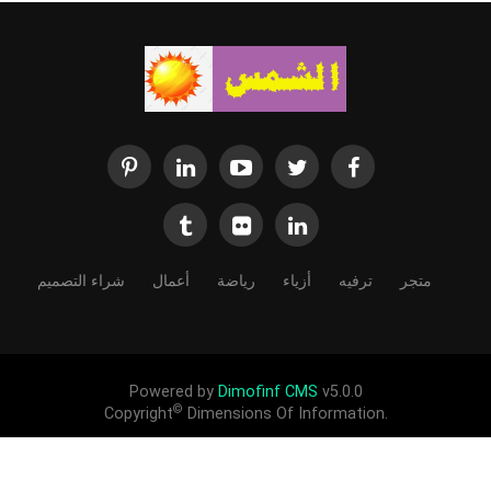
متجر
ترفيه
أزياء
رياضة
أعمال
شراء التصميم
Powered by
Dimofinf CMS
v5.0.0
©
Copyright
Dimensions Of Information.
قناتنا تنشر وتبث لصالح الاخرين لاغراض التبادل الثقافي والانساني والتعارف
بين الشعوب ادعمنا لندعمك