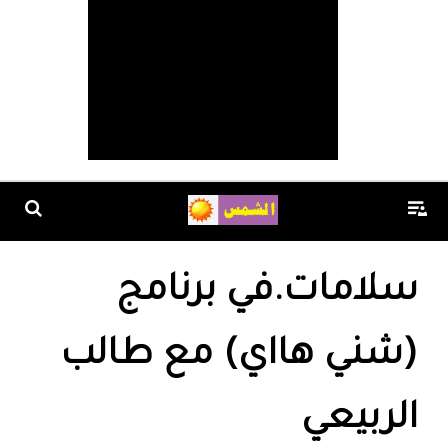
سلامات.في برنامج
(شني هااي) مع طالب
الربيعي