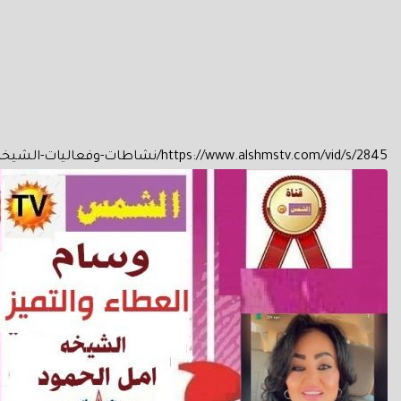
https://www.alshmstv.com/vid/s/2845/نشاطات-وفعاليات-الشيخه-امل-الحمود-الصباح-الانسانيه