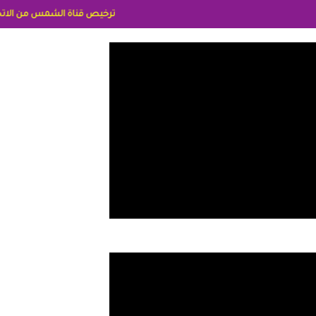
ترخيص قناة الشمس من الاتحاد الاوربي برقم 8025169734/61 IDeellLA مدراء المكاتب رنا وهبه الاعلاميه امل بكير جمهورية مصر ليبيا ريم عبدلي امريكا د سهام البياتي العراق الاعلاميه هند احمد الامارات ا