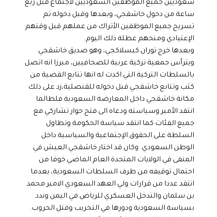
سعوديين جميع الموظفين السعوديين لاجتماع قبل ربع
ساعة من دخول خاشقجي، وبعدها وقبل دخوله تم
تسريح جميع الموظفين الأتراك من عملهم قبل وقتهم
الإعتيادي ومنحهم عطلة ذلك اليوم.
وبعدها خرج توران كيسلاكجي، وهو صديق خاشقجي
ويترأس جمعية تركية عربية للصحافيين، مبرزا انه اتصل
بالسلطات التركية التي اكدت له انها تتابع القضية من
كثب وتتابع خاشقجي قبل دخوله للقنصلية،زد على ذلك
مكانة خاشقجي داخل المعارضة السعودية فلطالما
انتقد الأمير وسياسته ودعاه الى فتح حوار تشاركي مع
جميع الفئات كما انتقد سياسة الحكومة وتطاول
السلطة على الحقوق الإجتماعية والسياسية داخل
الوطن السعودي. وكان قد اختار خاشقجي العيش في
المنفى في الولايات المتحدة العام الماضي خوفا من
احتمال توقيفه من طرف السلطات السعودية، بعدما
انتقد عددا من قرارات ولي العهد السعودي الامير محمد
بن سلمان والتدخل العسكري للرياض في اليمن وندد
بسياسة السعودية ودورها في التخريب وفتل الحروب.