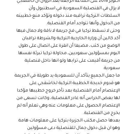
أكتوبر 2018 على الساعة الرابعة بعد الزوال أن خاشقجي
لا يزال في القنصلية السعودية في اسطنبول وأن
السلطات التركية تراقبه منذ دخوله وتؤكد منع خطيبته
من الدخول وأنها تتواجد أمام القنصلية.
وحتى لا تسقط تركيا في فخ جريمة لا ناقة ولا جمال فيها
أكد كالين أن وزارة الخارجية التركية والشرطة تراقبان
الوضع من كثب، مضيفا أن انقرة على اتصال على طول
اليوم بمسؤولين سعوديين، محاولة تركيا تبرئة نفسها
من جريمة أقيمت على ترابها ولو انها داخل قنصلية
سعودية.
ما جعل الجميع يتأكد أن للسعودية يد طويلة في الجريمة
هو قدوم خديجة الخطيبة التركية لخاشقجي على
الإعتصام أمام القنصلية بعد تأخر خروج خطيبها مؤكدا
لها بعض الحراس أنه غادر القنصلية، وكانت تسعى من
الإعتصام الحصول على معلومات عنه وهي تعلم أنه لم
يخرج من القنصلية.
بعدها حصل مكتب الجزيرة بتركيا على معلومات هامة
وهو ان قبل دخول جمال للقنصلية دعى مسؤولين