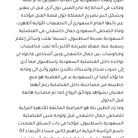
الأول، ونفت السعودية في البداية التعرض له أو قتله
وقالت في البداية إنه غادر المبنى دون أذى، قبل ان يتغير
وبشكل كبير تصريح المملكة حول قصة القتل مؤكدة
عبر نائبها العام السعودي أن التحقيقات الأولية أظهرت
وفاة الصحفي السعودي جمال خاشقجي في القنصلية
السعودية بمدينة اسطنبول، حسبما نقلت وسائل إعلام
رسمية عنه، معللا تصريحه الأخير بأنه تمت مناقشات
ومناوشات بين جمال خاشقجي وبين أشخاص قابلوه ان
تواجده داخل القنصلية السعودية بإسطنبول مما أدى
إلى حدوث شجار واشتباك بالأيدي تطور وأدى الى وفاته.
ما يؤكد أيضا ان للسعودية يد في القضية هو منع
خطيبته من مصاحبته داخل القنصلية رغم أنهما
معنيان بشواهد ووثائق الزواج كما تم مصادرة هاتفه
قبل الدخول.
وما زاد الطين بلة هو المراقبة المكثفة للأجهزة التركية
للصحفي جمال خاشقجي قبل ولوجه مبنى القنصلية
السعودية باسطنبول، مؤكدا في ذات السياق المتحدث
باسم الرئاسة التركية ابراهيم كالين مساء الأربعاء 03