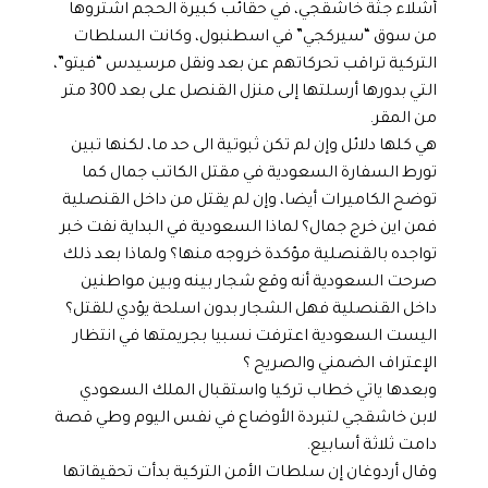
أشلاء جثة خاشقجي، في حقائب كبيرة الحجم اشتروها
من سوق “سيركجي” في اسطنبول، وكانت السلطات
التركية تراقب تحركاتهم عن بعد ونقل مرسيدس “فيتو”،
التي بدورها أرسلتها إلى منزل القنصل على بعد 300 متر
من المقر.
هي كلها دلائل وإن لم تكن ثبوتية الى حد ما، لكنها تبين
تورط السفارة السعودية في مقتل الكاتب جمال كما
توضح الكاميرات أيضا، وإن لم يقتل من داخل القنصلية
فمن اين خرج جمال؟ لماذا السعودية في البداية نفت خبر
تواجده بالقنصلية مؤكدة خروجه منها؟ ولماذا بعد ذلك
صرحت السعودية أنه وقع شجار بينه وبين مواطنين
داخل القنصلية فهل الشجار بدون اسلحة يؤدي للقتل؟
اليست السعودية اعترفت نسبيا بجريمتها في انتظار
الإعتراف الضمني والصريح ؟
وبعدها ياتي خطاب تركيا واستقبال الملك السعودي
لابن خاشقجي لتبردة الأوضاع في نفس اليوم وطي قصة
دامت ثلاثة أسابيع.
وقال أردوغان إن سلطات الأمن التركية بدأت تحقيقاتها