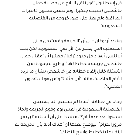
في إسطنبول "فور تلقي البلاغ من خطيبة جمال
خاشقجي (خديجة جنكيز)، وتم تدقيق محتوى كاميرات
المراقبة ولم يعثر على صور خروجه من القنصلية
السعودية".
وشدد أردوغان على أن "الجريمة وقعت في مبنى
القنصلية الذي يعتبر من الأراضي السعودية، لكن يجب
ألا ننسى أنها داخل حدود تركيا"، معتبرا أن "مقتل جمال
خاشقجي جريمة مخطط لها". وطرح مجموعة من
الأسئلة خلال إلقاء خطابه عن خاشقجي بشأن ما تردد
الأيام الماضية، قائلا: "أين جثته؟" و"من هو المتعاون
المحلي؟".
وجاء في خطابه: "لماذا لم يسمحوا لنا بتفتيش
القنصلية السعودية في نفس يوم وقوع الجريمة ولماذا
سمحوا بعد عدة أيام؟"، مشددا على أن أسئلته "لن تمر
مرور الكرام"، ليوضح بعدها أن "هناك أدلة بأن الجريمة تم
ارتكابها بتخطيط واسع النطاق".