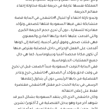
ومع اقتراب رائحة القتل وتجاوزها للحدود وجدت
المملكة نفسها غارقة في جريمة تقيلة محاولة إخفاء
معالم الجريمة.
وتبدو نازلة اختفاء أو اغتيال #خاشقجي في البداية قصة
متشابكة تنفي فيها السعودية قتلها للصحفي وتؤكد
مغادرته للسفارة ، دون أن تدري حجم الجريمة الكبرى
والتي اقدمت عليها تامة بركنها المادي والمعنوي.
فهي قتلت صحفي وفوق أرض أجنبية، إضافة إلى كونها
أقدمت على الفعل الإجرامي داخل قنصلية يفترض منها
أن تكون مكانا محصنا أمنيا وديبلوماسيا، كما هي حال
جميع الممثليات الدبلوماسية.
ففي البداية التزمت السعودية مبدأ الصمت قبل ان تخرج
في وقت لاحق وتؤكد أن الصحفي #خاشقجي خرج وغادر
القنصلية من بابها الرئيسي دون أن يتداول إعلامها
الرسمي في بداية الحدث خبر مقتل #خاشقجي مقتصرة
فقط على إعلان اختفائه.
وكان خاشقجي الذي كان ينتقد السعودية بشكل كبير قد
شوهد آخر مرة وهو يدخل القنصلية في 2 أكتوبر/ تشرين