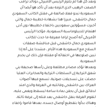
وبعد كل هذا لم يلتزم الرئيس الأميركي دونالد ترامب
الصمت الرهيب الذي التزمه بعد أن تأكد هو أيضا أن
السعودية تبدو فعلا ضالعة في مقتل الكاتب السعودي
جمال خاشقجي، مبرزا هذا بشهادة خطيبة جمال والتي
أخبرت مسؤولين سعوديين باختفاء خطيبها دون أدنى
اهتمام للديبلوماسية السعودية، مؤكدا الرئيس
الأمريكي أنه أصبح لزاما معرفة ما حدث للكاتب
السعودي جمال خاشقجي قبل مناقشة صفقات
السلاح مع السعودية هذه الأيام ، مشددا على أنه إذا
تبين ضلوعها في اختفائه أو مقتله فإن ذلك لن يخدم
السعودية.
وبعدها تؤكد مصادر مطلعة وعلى رأسها صحيفة يني
شفق التركية إن السلطات التركية والمخابرات العليا
حصلت على تسجيلات صوتية، تسمع فيها أصوات
العراك بين خاشقجي وقاتليه في الغرفة والذي امتد
لدقائق قبل أن يحقن بمادة سامة ليسقط ويغمى عليه،
لتقوم الفرقة بنقل خاشقجي بعد قتله إلى غرفة ثالثة،
وهناك بدأوا بتقطيع أوصال جسده، بعدها قاموا بإخفاء