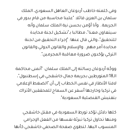
وفي كلمته خاطب أردوغان العاهل السعودي، الملك
سلمان بن العزيز، قائلا: "علينا محاسبة من قام بدور في
الجريمة.. وأنا أؤمن بحسن نية الملك سلمان وأنه
سيتعاون معنا"، مطالبا بـ"تشكيل لجنة محايدة
للتحقيق"، والتي قال عنها: "إجراء التحقيق من لجنة
محايدة أمر مهم.. والإسلام والقانون الدولي والقانون
التركي يؤكدون ضرورة معاقبة المجرمين".
ووجّه أردوغان رسالته إلى الملك سلمان: "أتمنى محاكمة
الـ18 المتورطين بجريمة جمال خاشقجي في إسطنبول"،
لافتا الأنظار في نفس الخطاب إلى أن "الضغط الإعلامي
في تركيا وخارجها أسفر عن السماح للمحققين الأتراك
بتفتيش القنصلية السعودية".
كلها دلائل تؤكد تورط السعودية في مقتل خاشقجي
ومنها تحاول تركيا تبرئة نفسها من الفعل الإجرامي
المنسوب اليها، لتطوي صفحة الصحفي خاشقجي كأنها