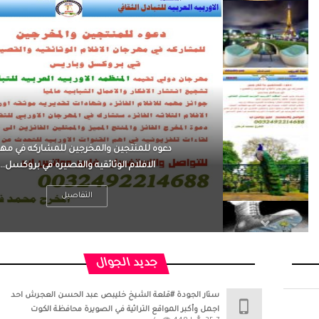
الرجل العظيم يكون مطمئناً ، يتحرر من القل
بينما الرجل ضيق الأفق فعادة ما يكون متوتر
التفاصيل
جديد الجوال
ستار الجودة #قلعة الشيخ خليبص عبد الحسن العجرش احد
اجمل وأكبر المواقع التراثية في الصويرة محافظة الكوت