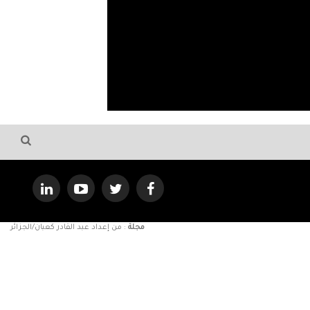
مجلة
:
من إعداد عبد القادر كعبان/الجزائر