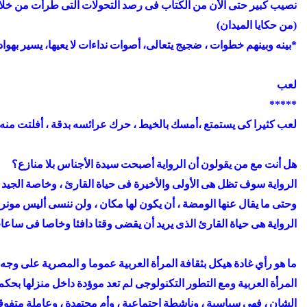
نصيب كبير حتى الأن من الكُتاب فى رصد التحولات التى طرأت من خلاله
(من حكايا الميدان)
*بينه وبينهم خطوات ، ضجيج يتعالى، أصوات نداءات لا يعيها، يسير بهوا
لعب
*****
لعب كثيرا كى يستمتع ،أمسك بالخيط ، حرك عرائسه بدقة ، أفلتت منه 
هل أنت مع من يقولون أن الرواية أصبحت سيدة الأجناس بلا منازع؟
الرواية سوف تظل هى الأولى والأخيرة فى حياة القارئ ، وخاصة الجيد 
وحتى ما يقال عنها الومضة ، أن يكون لها مكان ، ولن ننسى أليس مونر
الرواية هى حياة القارئ الذى يريد أن يقضى وقتا دافئا وخاصا فى ساع
ما هو رأي غادة هيكل بثقافة المرأة العربية عموما و المصرية على وجه 
المرأة العربية ومع التطور التكنولوجى لم تعد موؤدة داخل منزلها بحكم 
الشان ، فهى سياسية ، وناشطة اجتماعية ، وأم مجتهدة ، وعاملة متفوقة ،