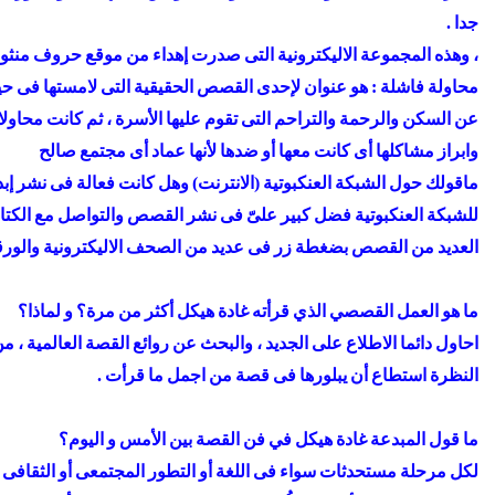
جدا .
، وهذه المجموعة الاليكترونية التى صدرت إهداء من موقع حروف منثورة
محاولة فاشلة : هو عنوان لإحدى القصص الحقيقية التى لامستها فى حيا
عن السكن والرحمة والتراحم التى تقوم عليها الأسرة ، ثم كانت محاولا
وابراز مشاكلها أى كانت معها أو ضدها لأنها عماد أى مجتمع صالح
ماقولك حول الشبكة العنكبوتية (الانترنت) وهل كانت فعالة فى نشر إب
للشبكة العنكبوتية فضل كبير علىّ فى نشر القصص والتواصل مع الكتاب وا
العديد من القصص بضغطة زر فى عديد من الصحف الاليكترونية والورقي
ما هو العمل القصصي الذي قرأته غادة هيكل أكثر من مرة؟ و لماذا؟
احاول دائما الاطلاع على الجديد ، والبحث عن روائع القصة العالمية 
النظرة استطاع أن يبلورها فى قصة من اجمل ما قرأت .
ما قول المبدعة غادة هيكل في فن القصة بين الأمس و اليوم؟
لكل مرحلة مستحدثات سواء فى اللغة أو التطور المجتمعى أو الثقافى او 