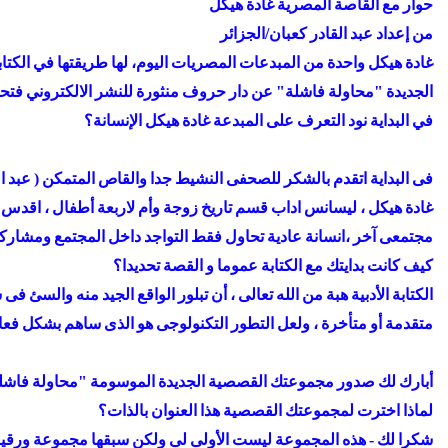
حوار مع القاصة المصرية غادة هيكل
من إعداد عبد القادر كعبان/الجزائر
غادة هيكل واحدة من المبدعات المصريات اليوم، لها طريقتها في الكت
الجديدة "محاولة فاشلة" عن دار حروف منثورة للنشر الالكتروني فتحنا 
في البداية نود التعرف على المبدعة غادة هيكل الإنسانة؟
فى البداية اتقدم بالشكر للصحفى النشيط جدا والقاص المتمكن ( عبد ال
غادة هيكل ، ليسانس اداب قسم تاريخ زوجة وأم لاربعة أطفال ، اقدس ح
مجتمعى آخر ،انسانة عادية تحاول فقط التواجد داخل المجتمع ومشاركة 
كيف كانت بدايتك مع الكتابة عموما و القصة تحديدا؟
الكتابة الأدبية هبة من الله تعالى ، أن تبلور الواقع الجيد منه والس
متقدمة أو متأخرة ، ولعل التطور التكنولوجى هو الذى ساهم بشكل فعا
أبارك لك صدور مجموعتك القصصية الجديدة الموسومة "محاولة فاشلة"
لماذا اخترت لمجموعتك القصصية هذا العنوان بالذات؟
شكرا لك - هذه المجموعة ليست الأولى لى ولكن سبقها مجموعة ورقي