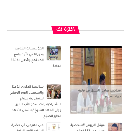
اخترنا لك
المؤسسات الثقافية
ودورها في تأثيث واقع
المجتمع وتأطير الذائقة
العامة
بمناسبة الذكرى الثامنة
محاكمة صادق الجمل في قاعة
والسبعين لليوم الوطني
جواد سليم
لجمهورية فيتنام
الاشتراكية بعث سمو نائب الأمير
وولي العهد الشيخ /مشعل الأحمد
الجابر الصباح
موفق الربيعي #شخصية
علي المرعبي في حضرة