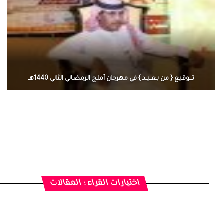
تـــوقـيع { من بـعــيـد } في مهرجان أملج الرمضاني الثاني 1440هـ
اختيارات القراء : المقالات