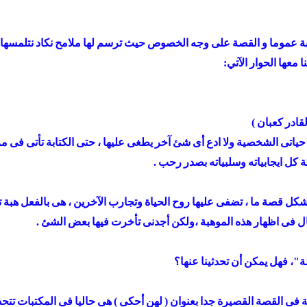
ابة عموما و القصة على وجه الخصوص حيث ترسم لها ملامح نكاد نتلمسها
معها الحوار الآتي:
قادر كعبان )
ياتى الشخصية ولا ادع أى شئ آخر يطغى عليها ، حتى الكتابة تأتى فى مر
كل ايجابياته وسلبياته بصدر رحب .
ئ فى شكل قصة ما ، تضفى عليها روح الحياة وتجارب الآخرين ، هى بالفعل 
ل فى اظهار هذه الموهبة ،ولكن أجدنى تأخرت فيها بعض الشئ .
، فهل يمكن أن تحدثينا عنها؟
ة فى القصة القصيرة جدا بعنوان ( لهن أحكى ) هى حاليا فى المكتبا