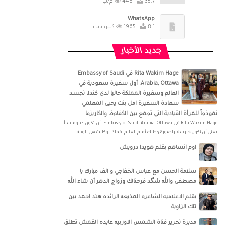
35.7 م/ب
448 |
WhatsApp
8.1 كيلو بايت
1965 |
جديد الأخبار
‏‎Rita Wakim Hage‎‏ في ‏‎Embassy of Saudi
Arabia, Ottawa‎‏. أول سفيرة سعودية في
العالم وسفيرة المملكة حاليا لدى كندا، تجسد
سعادة السفيرة امل بنت يحيى المعلمي
نموذجاً للمرأة القيادية التي تجمع بين الكفاءة، والكاريزما
‏‎Rita Wakim Hage‎‏ في ‏‎Embassy of Saudi Arabia, Ottawa‎‏. أن تكون دبلوماسياً
يعني أن تكون خير سفير لصورة وطنك أمام العالم. فماذا لو كانت هي الوجه..
اوم انساهم بقلم هويدا درويش
سلامة الحسن‏ مع ‏عباس الخفاجي‏ و‏ الف مبارك يا
مصطفى والله شگد فرحنالك وزواج الدهر أن شاء الله
بقلم الاعلاميه الشاعره المذيعه الرائده هند احمد بين
تلك الزاوية
مديرة تحرير قناة الشمس الاوربيه عايده القمش تطلق