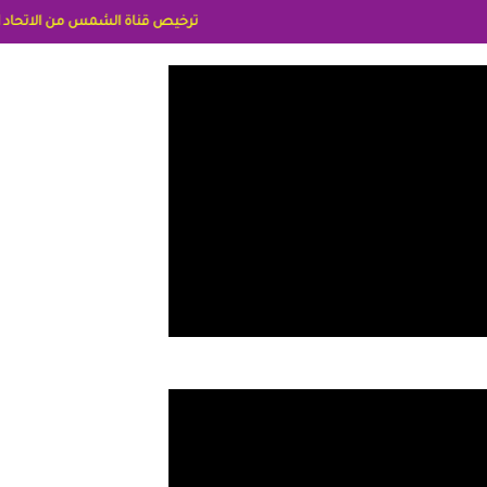
ترخيص قناة الشمس من الاتحاد الاوربي برقم 8025169734/61 IDeellLA مدراء المكاتب رنا وهبه الاعلاميه امل بكير جمهورية مصر ليبيا ريم عبدلي امريكا د سهام البياتي العراق الاعلاميه هند احمد الامارات الاعلاميه عا