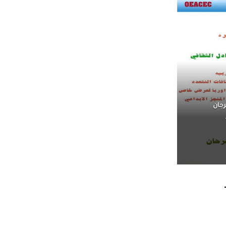
ق ،
اً