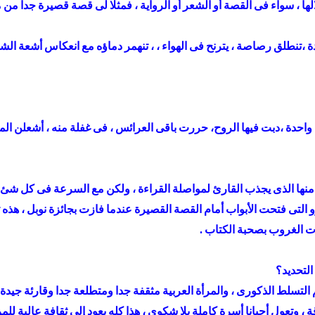
ا ، سواء فى القصة أو الشعر أو الرواية ، فمثلا لى قصة قصيرة جدا من
دة ،تنطلق رصاصة ، يترنح فى الهواء ، ، تنهمر دماؤه مع انعكاس أشعة الش
واحدة ،دبت فيها الروح، حررت باقى العرائس ، فى غفلة منه ، أشعلن الم
منها الذى يجذب القارئ لمواصلة القراءة ، ولكن مع السرعة فى كل شئ ا
و التى فتحت الأبواب أمام القصة القصيرة عندما فازت بجائزة نوبل ، ه
ات الغروب بصحبة الكتاب .
التحديد؟
التسلط الذكورى ، والمرأة العربية مثقفة جدا ومتطلعة جدا وقارئة جيدة جدا
 وتعول أحيانا أسرة كاملة بلا شكوى ، هذا كله يعود إلى ثقافة عالية للم