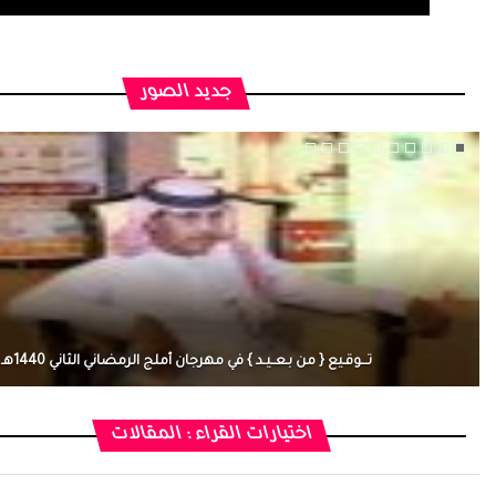
جديد الصور
تـــوقـيع { من بـعــيـد } في مهرجان أملج الرمضاني الثاني 1440هـ
اختيارات القراء : المقالات