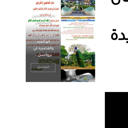
الرجل العظيم
يكون مطمئناً ،
يتحرر من القلق
دة
، بينما الرجل
ضيق الأفق
فعادة ما يكون
متوتراً
التفاصيل