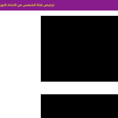
ترخيص قناة الشمس من الاتحاد الاوربي برقم 8025169734/61 IDeellLA مدراء المكاتب رنا وهبه الاعلاميه امل بكير جمهورية مصر ليبيا ريم عبدلي امريكا د سهام البياتي العراق الاعلاميه هند احمد الامارات الاعلاميه عايده القمش لسعوديه وسيله الحلبي