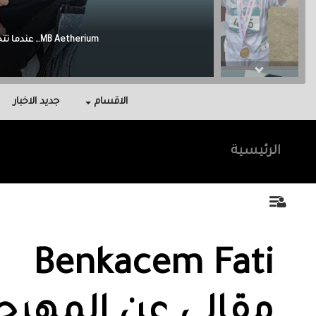
Malak Berri وراء كل نجاح عائلة آمنت بي، واحتوتني، وكانت سندي في أصعب اللحظات.
الاقسام
جديد الاخبار
الرئيسية
Benkacem Fati
مقالي عن المهرج