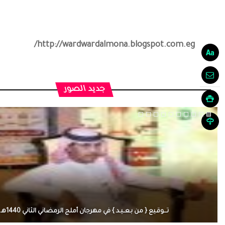
http://wardwardalmona.blogspot.com.eg/
جديد الصور
تـــوقـيع { من بـعــيـد } في مهرجان أملج الرمضاني الثاني 1440هـ