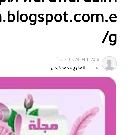
.blogspot.com.e
g/
04-11-2016 08:29 صباحاً
بواسطة
المخرج محمد فرحان