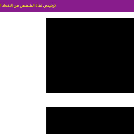
ترخيص قناة الشمس من الاتحاد الاوربي برقم 8025169734/61 IDeellLA مدراء المكاتب رنا وهبه الاعلاميه امل بكير جمهورية مصر ليبيا ريم عبدلي امريكا د سهام البياتي العراق الاعلاميه هند احمد الامارات الاعلاميه عايده القمش ل