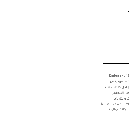
‎Rita W‏ في ‏‎Embassy of Saudi
 أول سفيرة سعودية في
ا لدى كندا، تجسد
يى المعلمي
 والكاريزما
‏‎Rita Wakim Hage‎‏ في ‏‎Embassy of Saudi Arabia, Ottawa‎‏. أن تكون دبلوماسياً
لو كانت هي الوجه..