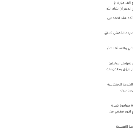
الف مبارك يا
لدهر أن شاء الله
ائده هند احمد بين
 عايده القمش تطلق
تلاشي والاستهلاك /
 الختمامي لمؤتمر العاملين
فكار ورؤى وطموحات
لخدمة الاجتماعية
ودة حياة
‏‎Alshakerchi Samir‎‏ مع ‏‎Ali Samaka‎‏ مغامرة كبيرة
 اكرم فهمي من
حة النفسية