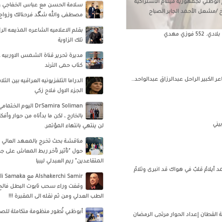
 الوطني لجمهورية فيتنام الاشتراكية
سلامة الحسن‏ مع ‏عباس الخفاجي‏ و‏ 
 /مشعل الأحمد الجابر الصباح
مصطفى والله شگد فرحنالك وزواج ا
بقلم الاعلاميه الشاعره المذيعه الر
فوزي مهدي
تلك الزاوية
مديرة تحرير قناة الشمس الاوربيه
كتاب حمى الترند
الكبير الراحل عبدالرزاق عبدالواحد..
الدراما التلفزيونيه العراقيه بين ال
الجزء الاول فلاح زكي
DrSamira Soliman اليوم
بالخارج ، لكن ما بدأناه من حوار وأ
يني
لن ينتهي بانتهاء المؤتمر.
مناقشة بحث تخرج بالمعهد العالي ل
حول "تأثير تأخر ربط المعاش على ج
المتقاعدين" ريم العبدلي ليبيا
أيلامُ قلبٌ في هواك قد انبرى وتلامٌ
وقفت وراء سحب تابوت البطل فالح
الطب العدلي ومن ثم نقله الى المقبرة !!!
أبوظبي تُطور منظومة متكاملة للص
ة القطان إعداد الحوار مرتجى الرمضان