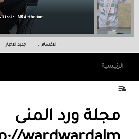
Malak Berri وراء كل نجاح عائلة آمنت بي، واحتوتني، وكانت سندي في أصعب اللحظات.
الاقسام
جديد الاخبار
الرئيسية
مجلة ورد المنى
p://wardwardalm