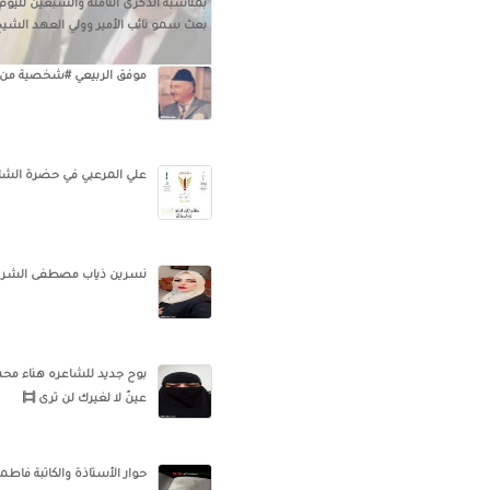
بمناسبة الذكرى الثامنة والسبعين لليوم
بعث سمو نائب الأمير وولي العهد الشيخ
موفق الربيعي #شخصية من بلادي. 552 
علي المرعبي في حضرة الشاعر 
نسرين ذياب مصطفى الشرب
بوح جديد للشاعره هناء محمد 
عينٌ لا لغيرك لن ترى
حوار الأستاذة والكاتبة فاطم