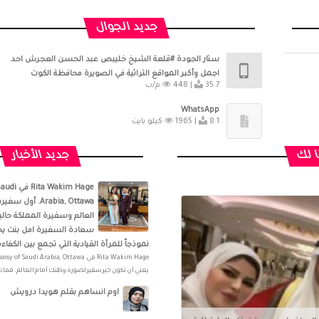
جديد الجوال
ستار الجودة #قلعة الشيخ خليبص عبد الحسن العجرش احد
اجمل وأكبر المواقع التراثية في الصويرة محافظة الكوت
35.7 م/ب
448 |
WhatsApp
8.1 كيلو بايت
1965 |
ا لك
جديد الأخبار
‏akim Hage‎
Arabia, Ottawa‎‏.
العالم وسفيرة المملكة حالي
سعادة السفيرة امل بنت يح
نموذجاً للمرأة القيادية التي تجمع بين الكفاءة،
يعني أن تكون خير سفير لصورة وطنك أمام العالم. فماذا 
اوم انساهم بقلم هويدا درويش