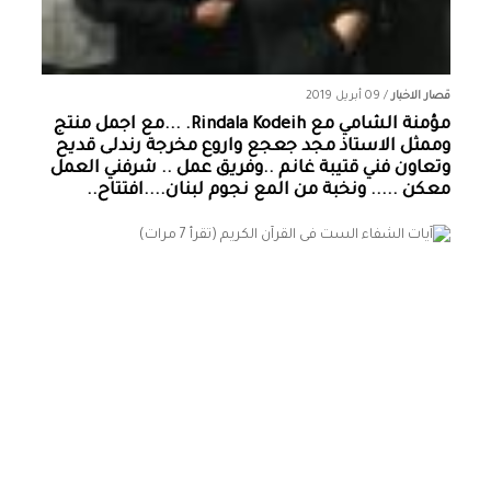
قصار الاخبار
/
09 أبريل 2019
مؤمنة الشامي‏ مع ‏‎Rindala Kodeih‎‏. ...مع اجمل منتج
وممثل الاستاذ مجد جعجع واروع مخرجة رندلى قديح
وتعاون فني قتيبة غانم ..وفريق عمل .. شرفني العمل
معكن ..... ونخبة من المع نجوم لبنان....افتتاح..