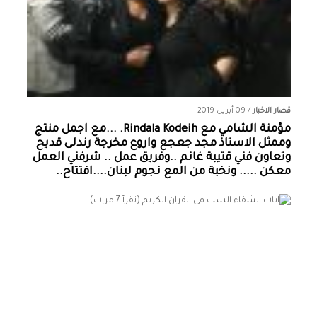
قصار الاخبار
/
09 أبريل 2019
مؤمنة الشامي‏ مع ‏‎Rindala Kodeih‎‏. ...مع اجمل منتج
وممثل الاستاذ مجد جعجع واروع مخرجة رندلى قديح
وتعاون فني قتيبة غانم ..وفريق عمل .. شرفني العمل
معكن ..... ونخبة من المع نجوم لبنان....افتتاح..