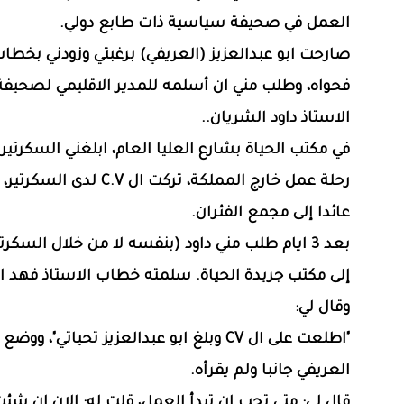
العمل في صحيفة سياسية ذات طابع دولي.
‏صارحت ابو عبدالعزيز (العريفي) برغبتي وزودني بخطاب
فحواه، وطلب مني ان أسلمه للمدير الاقليمي لصحيفة 
الاستاذ داود الشريان..
‏في مكتب الحياة بشارع العليا العام، ابلغني السكرتير 
رحلة عمل خارج المملكة، تركت ال C.V لدى
عائدا إلى مجمع الفئران.
‏بعد 3 ايام طلب مني داود (بنفسه لا من خلال السكر
إلى مكتب جريدة الحياة. سلمته خطاب الاستاذ فهد ا
وقال لي:
‏"اطلعت على ال CV وبلغ ابو عبدالعزيز تحياتي"، 
العريفي جانبا ولم يقرأه.
‏قال لي: متى تحب ان تبدأ العمل، قلت له: الان ان شئ