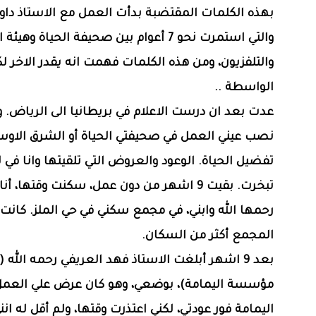
‏بهذه الكلمات المقتضبة بدأت العمل مع الاستاذ داود
والتي استمرت نحو 7 أعوام بين صحيفة الحياة وهيئة
والتلفزيون، ومن هذه الكلمات فهمت انه يقدر الاخر ل
الواسطة ..
‏عدت بعد ان درست الاعلام في بريطانيا الى الرياض
نصب عيني العمل في صحيفتي الحياة أو الشرق الاو
تفضيل الحياة. الوعود والعروض التي تلقيتها وانا في 
تبخرت. بقيت 9 اشهر من دون عمل، سكنت وقتها، أن
رحمها الله وابني، في مجمع سكني في حي الملز. كانت 
المجمع أكثر من السكان.
‏بعد 9 اشهر أبلغت الاستاذ فهد العريفي رحمه الله (
مؤسسة اليمامة)، بوضعي، وهو كان عرض علي العمل
اليمامة فور عودتي، لكني اعتذرت وقتها، ولم أقل له انن