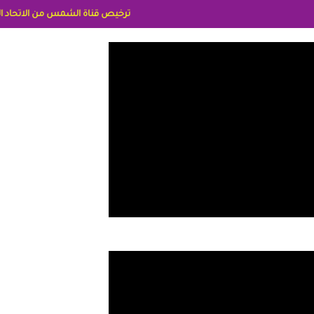
ترخيص قناة الشمس من الاتحاد الاوربي برقم 8025169734/61 IDeellLA مدراء المكاتب رنا وهبه الاعلاميه امل بكير جمهورية مصر ليبيا ريم عبدلي امريكا د سهام البياتي العراق الاعلاميه هند احمد الامارات الاعلاميه عايده القمش