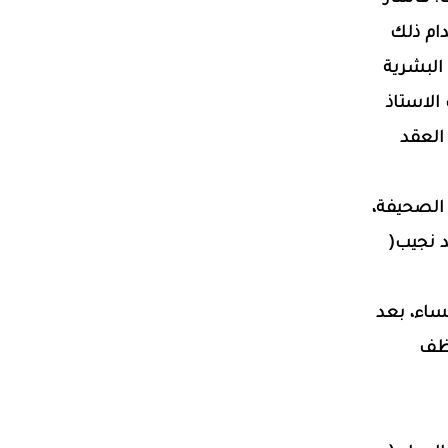
ك استخدام ذلك
 البشرية
مكتب الاستاذ
العقد
 الصحيفة،
د نجيب(
مساء، بعد
وظف