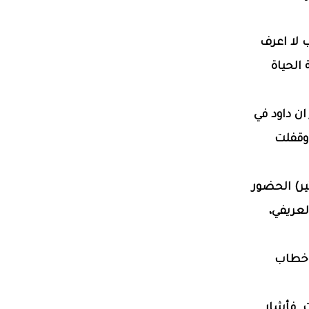
 لا اعرف
الحياة
ان داود في
 السكرتير، وقفلت
تير) الحضور
لعريفي،
ووضع خطاب
ت. فأشار