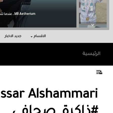
Malak Berri وراء كل نجاح عائلة آمنت بي، واحتوتني، وكانت سندي في أصعب اللحظات.
الاقسام
جديد الاخبار
الرئيسية
ssar Alshammari