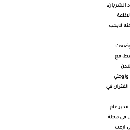
 الشريان،
 الاذاعة
كنه لايحب
. وضعت
سط، مع
لندن
ا وزوجتي
الفئران في
 مدير عام
 في مجلة
ي ارغب