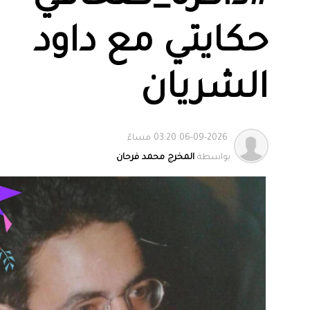
‏حكايتي مع داود
الشريان
06-09-2026 03:20 مساءً
بواسطة
المخرج محمد فرحان