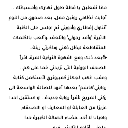
ماذا تفعلين يا قطة طول نهارك وأمسياتك ..
أجابت نظامي روتين ممل، بعد صحوي من النوم
أتناول إفطاري وأدويتي ثم اجلس على الكنبة
الاثيرة "وأمد رجولي" واتلحف..وألعب بالكلمات
المتقاطعة ليظل ذهني وذاكرتي زينة..
☕️بعد ذلك ومع القهوة التركية المرة، اقرأ
الصحف الورقية التى تزيدني غما على هم..
وعقب اذهب لجهاز كمبيوتري لأستكمل كتابة
روايتي"هاشم" بعدها أعود للصالة الواسعة الى
ركني المريح لأقرأ رواية جديدة.. او استقبل احدا
عزيزا من العايلة او المعارف او الاصدقاء
واحيانا لا أحد..فضاء الصالة الكبيرة جدا