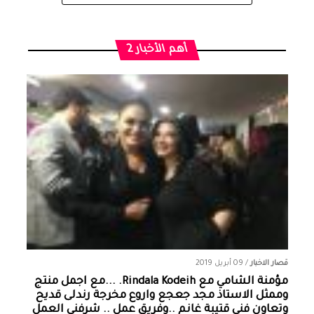
أهم الأخبار 2
قصار الاخبار
/
09 أبريل 2019
مؤمنة الشامي‏ مع ‏‎Rindala Kodeih‎‏. ...مع اجمل منتج
وممثل الاستاذ مجد جعجع واروع مخرجة رندلى قديح
وتعاون فني قتيبة غانم ..وفريق عمل .. شرفني العمل