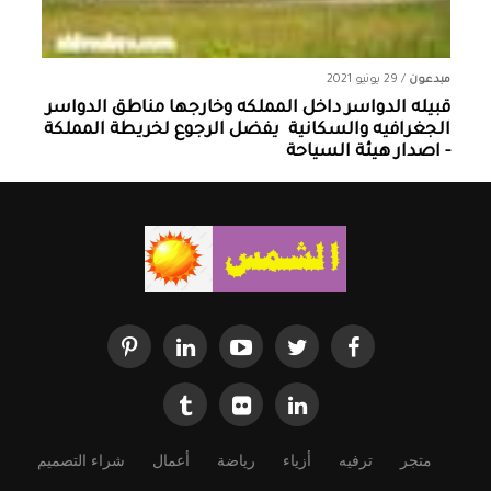
مبدعون
/
29 يونيو 2021
قبيله الدواسر داخل المملكه وخارجها ‏مناطق الدواسر
الجغرافيه والسكانية ‏ يفضل الرجوع لخريطة المملكة
- اصدار هيئة السياحة
متجر
ترفيه
أزياء
رياضة
أعمال
شراء التصميم