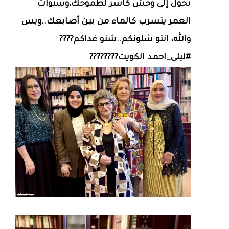
تحول إلى وحش كاسر لطموحك،وسنوات
العمر يتسرب كالماء من بين أصابعك..وبس
والله، انتو شلونكم..شنو غداكم????
#ليلى_احمد الكويت????????