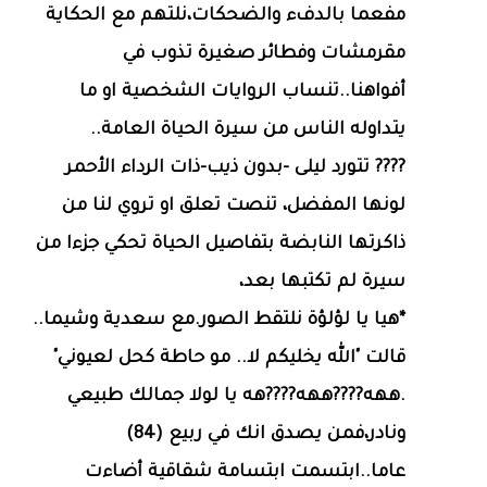
مفعما بالدفء والضحكات،نلتهم مع الحكاية
مقرمشات وفطائر صغيرة تذوب في
أفواهنا..تنساب الروايات الشخصية او ما
يتداوله الناس من سيرة الحياة العامة..
???? تتورد ليلى -بدون ذيب-ذات الرداء الأحمر
لونها المفضل، تنصت تعلق او تروي لنا من
ذاكرتها النابضة بتفاصيل الحياة تحكي جزءا من
سيرة لم تكتبها بعد،
*هيا يا لؤلؤة نلتقط الصور.مع سعدية وشيما..
قالت "الله يخليكم لا.. مو حاطة كحل لعيوني"
.ههه????ههه????هه يا لولا جمالك طبيعي
ونادر،فمن يصدق انك في ربيع (84)
عاما..ابتسمت ابتسامة شقاقية أضاءت