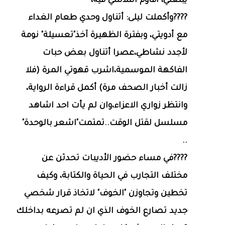
يبلعني، أقاوم التلاشي فيه،
????وأكملت ليلى: أتناول وحدي طعام الغداء
مع أدويتي، وبفترة الظهيرة آخذ"تعسيلة" نومة
لأجدد نشاطي،عصرا أتناول بعض حبات
الفاكهة الموسمية،اشرب قهوتي المرة (فلا
زالت أخبار الصحف مرة) أكمل قراءة الرواية،
وانتظر زواري الاعزاء،وان لم يأت احد اشاهد
مسلسل لقتل الوقت..تمتمت"اشعر بالوحدة"
..
????في مساء حضور الأديبات تحدثن عن
مختلف التجارب في الحياة والكتابة، وكيف
تخطين وتجاوزن "الخوف" لاتخاذ قرار شخصي
جديد تصارع الخوف الذي ان لم تصرعه بداخلك