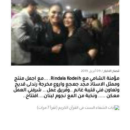
قصار الاخبار
/
09 أبريل 2019
مؤمنة الشامي‏ مع ‏‎Rindala Kodeih‎‏. ...مع اجمل منتج
وممثل الاستاذ مجد جعجع واروع مخرجة رندلى قديح
وتعاون فني قتيبة غانم ..وفريق عمل .. شرفني العمل
معكن ..... ونخبة من المع نجوم لبنان....افتتاح..