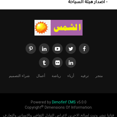
- اصدار هيئة السياحة
متجر
ترفيه
أزياء
رياضة
أعمال
شراء التصميم
Powered by
Dimofinf CMS
v5.0.0
©
Copyright
Dimensions Of Information.
قناتنا تنشر وتبث لصالح الاخرين لاغراض التبادل الثقافي والانساني والتعارف