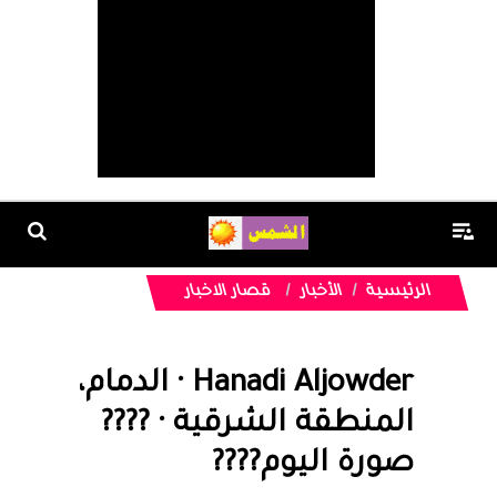
الرئيسية
الأخبار
قصار الاخبار
Hanadi Aljowder‎‏ · ‏الدمام‏،
‏المنطقة الشرقية‏ · ????
صورة اليوم????