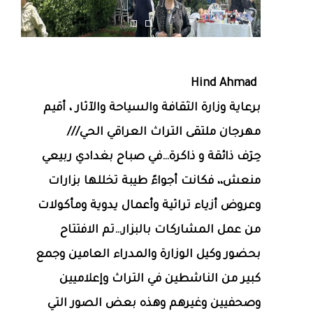
Hind Ahmad
برعاية وزارة الثقافة والسياحة والآثار ، أقيم
مهرجان ملتقى التراث العراقي الحي///
حِرٓف ذائقة و ذاكرة…في صباح بغدادي ربيعي
منعش،، فكانت أجواءً طيبة تخللها بزارات
وعروض أزياء تراثية وأعمال يدوية ومأكولات
من عمل المشاركات بالبزار…تم الافتتاح
بحضور وكيل الوزارة والمدراء العامين وجمع
كبير من الناشطين في التراث وإعلاميين
وصحفيين وغيرهم وهذه بعض الصور التي