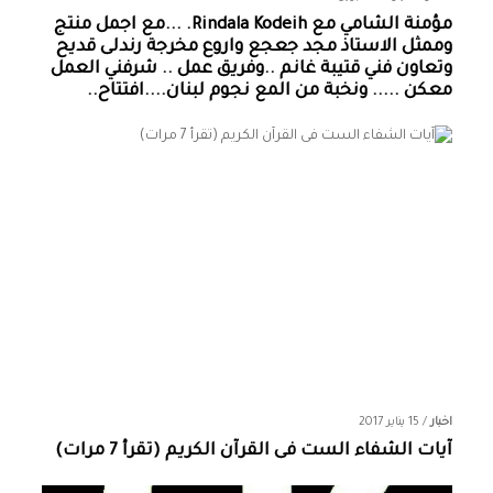
مؤمنة الشامي‏ مع ‏‎Rindala Kodeih‎‏. ...مع اجمل منتج
وممثل الاستاذ مجد جعجع واروع مخرجة رندلى قديح
وتعاون فني قتيبة غانم ..وفريق عمل .. شرفني العمل
معكن ..... ونخبة من المع نجوم لبنان....افتتاح..
اخبار
/
15 يناير 2017
آيات الشفاء الست فى القرآن الكريم (تقرأ 7 مرات)