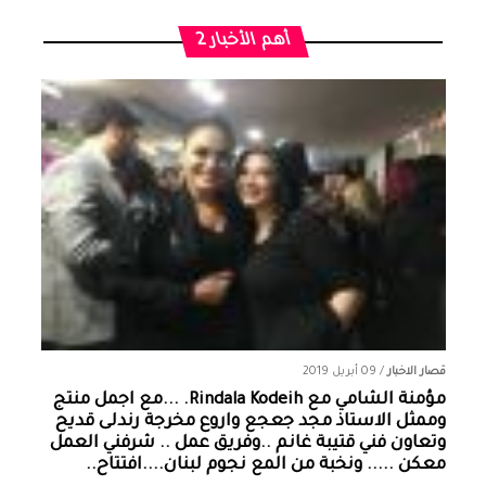
أهم الأخبار 2
قصار الاخبار
/
09 أبريل 2019
مؤمنة الشامي‏ مع ‏‎Rindala Kodeih‎‏. ...مع اجمل منتج
وممثل الاستاذ مجد جعجع واروع مخرجة رندلى قديح
وتعاون فني قتيبة غانم ..وفريق عمل .. شرفني العمل
معكن ..... ونخبة من المع نجوم لبنان....افتتاح..