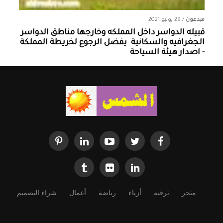
مبدعون
/
29 يونيو 2021
قبيله الدواسر داخل المملكه وخارجها ‏مناطق الدواسر
الجغرافيه والسكانية ‏ يفضل الرجوع لخريطة المملكة
- اصدار هيئة السياحة
متجر
ترفيه
أزياء
رياضة
أعمال
شراء التصميم