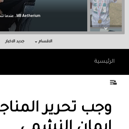
Malak Berri وراء كل نجاح عائلة آمنت بي، واحتوتني، وكانت سندي في أصعب اللحظات.
الاقسام
جديد الاخبار
الرئيسية
وجب تحرير المناج
ايمان النشمي