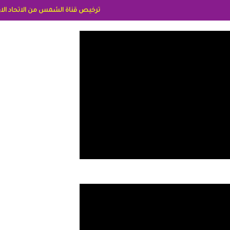
ترخيص قناة الشمس من الاتحاد الاوربي برقم 8025169734/61 IDeellLA مدراء المكاتب رنا وهبه الاعلاميه امل بكير جمهورية مصر ليبيا ريم عبدلي امريكا د سهام البياتي العراق الاعلاميه هند احمد الامارات الاعلاميه عايده القمش لسعوديه وسيله