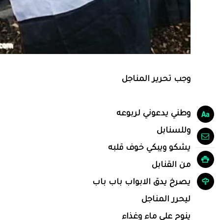
وجب تحرير المناجل
وطني يدعوني لربوعه
وللسنابل
يشكو ويبكي خوف قلبه
من القنابل
يصرخ يدق الابواب باب باب
ليحرر المناجل
ينوح على ماء وغذاء