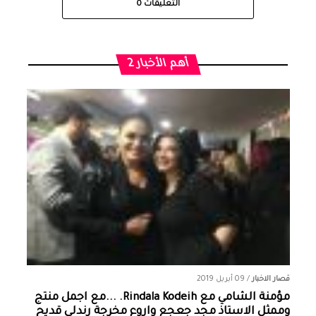
التعليقات
0
أهم الأخبار 2
قصار الاخبار
/
09 أبريل 2019
مؤمنة الشامي‏ مع ‏‎Rindala Kodeih‎‏. ...مع اجمل منتج
وممثل الاستاذ مجد جعجع واروع مخرجة رندلى قديح