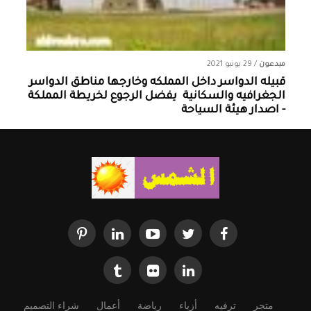
مبدعون
/
29 يونيو 2021
قبيله الدواسر داخل المملكه وخارجها ‏مناطق الدواسر
الجغرافيه والسكانية ‏ يفضل الرجوع لخريطة المملكة
- اصدار هيئة السياحة
متجر
ترفيه
أزياء
رياضة
أعمال
شراء التصميم